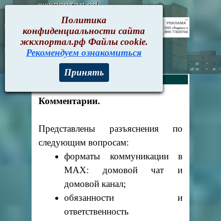
жкхпортал.рф
Политика
конфиденциальности сайта
жкхпортал.рф Файлы cookie.
Рекомендуем ознакомиться
Принять
Письма > Апрель 2026
Комментарии.
Представлены разъяснения по
следующим вопросам:
форматы коммуникации в
MAX: домовой чат и
домовой канал;
обязанности и
ответственность