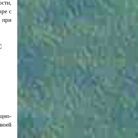
ости,
оре с
о при
С
щно-
воей