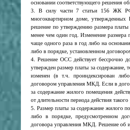
основании соответствующего решения о
3. В силу части 7 статьи 156 ЖК Р
многоквартирном доме, утвержденных 
решение по утверждению размера платы 
менее чем один год. И
зменение размера 
чаще одного раза в год либо на основа
либо в порядке, установленном договор
4. Решение ОСС действует бессрочно 
утвержден размер платы за содержание, т
изменен (в т.ч. проиндексирован либ
договором управления МКД. Если в догов
за содержание жилого помещения дейст
от длительности периода действия такого
5. Размер платы за содержание жилого п
либо в порядке, предусмотренном до
договора управления МКД. Решение об и