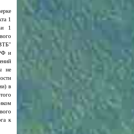
верке
кта 1
ьи 1
вого
 ВТБ"
РФ и
нений
ы не
ости
ии) в
этого
щиком
ового
га к