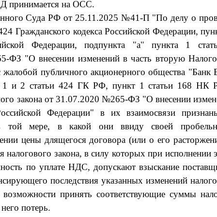
КД принимается на ОСС.
нного Суда РФ от 25.11.2025 №41-П "По делу о про
 424 Гражданского кодекса Российской Федерации, пун
ийской Федерации, подпункта "а" пункта 1 стат
65-ФЗ "О внесении изменений в часть вторую Налого
 с жалобой публичного акционерного общества "Банк
ы 1 и 2 статьи 424 ГК РФ, пункт 1 статьи 168 НК 
ьного закона от 31.07.2020 №265-ФЗ "О внесении изме
Российской Федерации" в их взаимосвязи признан
 той мере, в какой они ввиду своей пробельн
ении цены длящегося договора (или о его расторжен
я налогового закона, в силу которых при исполнении 
нность по уплате НДС, допускают взыскание постав
нсирующего последствия указанных изменений налог
ет возможности принять соответствующие суммы нало
него потерь.