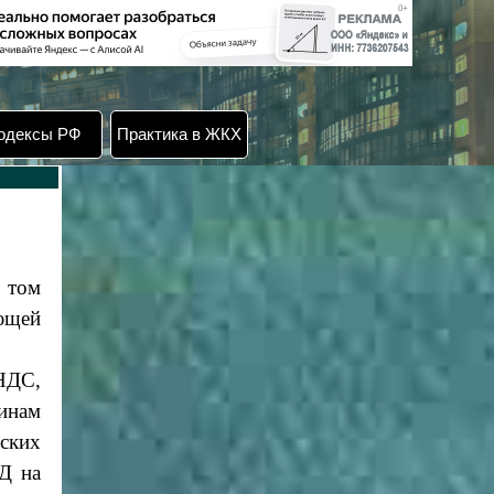
одексы РФ
Практика в ЖКХ
 том
ющей
НДС,
инам
ьских
Д на