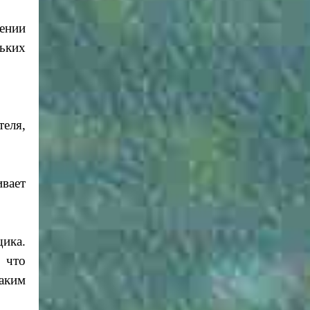
ении
ьких
еля,
вает
щика.
 что
аким