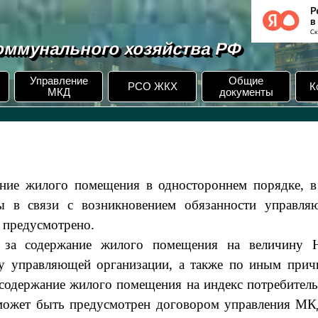
ммунального хозяйства РФ
Управление
Общие
РСО ЖКХ
К
МКД
документы
ание жилого помещения в одностороннем порядке, в
ты в связи с возникновением обязанности управля
 предусмотрено.
ы за содержание жилого помещения на величину 
 у управляющей организации, а также по иным прич
 содержание жилого помещения на индекс потребител
 может быть предусмотрен договором управления МК