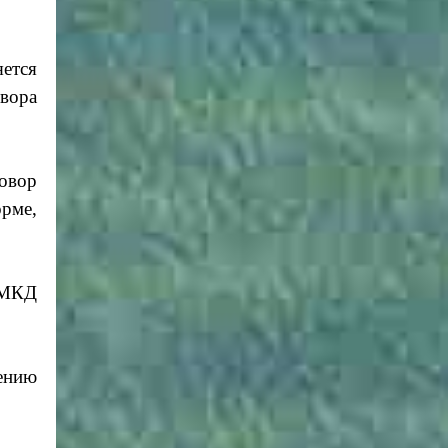
яется
овора
говор
рме,
 МКД
ению