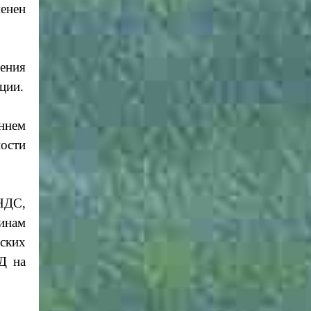
менен
ения
ции.
ннем
ости
 НДС,
инам
ьских
Д на