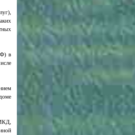
уг),
аких
тных
Ф) в
исле
нием
доме
МКД,
иной