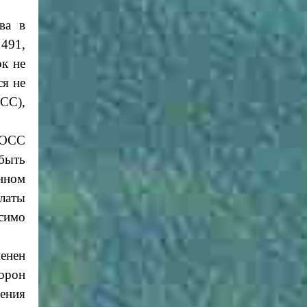
ва в
491,
ок не
ся не
ОСС)
,
 ОСС
 быть
нном
платы
симо
менен
орон
щения