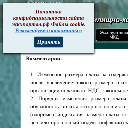
жкхпортал.рф
Политика
конфиденциальности сайта
Документы жилищно-ко
жкхпортал.рф Файлы cookie.
Рекомендуем ознакомиться
Эксплуатация
ЖКХпортал.рф
Поиск по номеру
МКД
Принять
Письма > Март 2026
Комментарии.
1. Изменение размера платы за содерж
числе увеличение такого размера пла
организации оплачивать НДС, законом не
2. Порядок изменения размера плат
обязанность оплаты которого возникла
(например, индексация размера платы за
цен или прогнозный индекс инфляции)