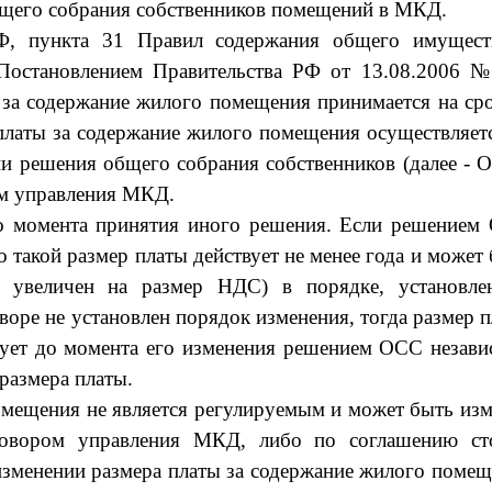
бщего собрания собственников помещений в МКД.
Ф, пункта 31 Правил содержания общего имущест
Постановлением Правительства РФ от 13.08.2006 №
за содержание жилого помещения принимается на ср
платы за содержание жилого помещения осуществляет
нии решения общего собрания собственников
(далее - 
ом управления МКД.
до момента принятия иного решения. Если решением
о такой размер платы действует не менее года и может
о увеличен на размер НДС) в порядке, установле
оре не установлен порядок изменения, тогда размер 
вует до момента его изменения решением ОСС незави
 размера платы.
омещения не является регулируемым и может быть из
говором управления МКД, либо по соглашению ст
зменении размера платы за содержание жилого поме