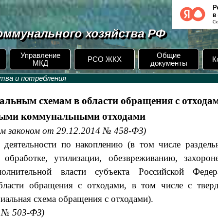
ммунального хозяйства РФ
Управление
Общие
РСО ЖКХ
К
МКД
документы
ства и потребления
иальным схемам в области обращения с отходам
рдыми коммунальными отходами
ым законом от 29.12.2014 № 458-ФЗ)
 деятельности по накоплению (в том числе раздель
, обработке, утилизации, обезвреживанию, захорон
олнительной власти субъекта Российской Федер
области обращения с отходами, в том числе с твер
иальная схема обращения с отходами).
7 № 503-ФЗ)