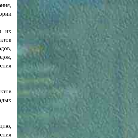
ания,
ории
в их
ктов
дов,
дов,
щения
ктов
рдых
цию,
ения