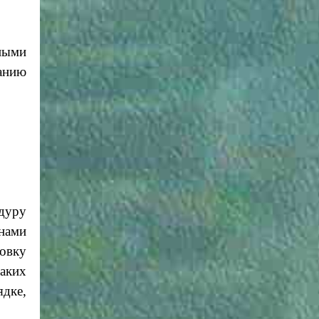
ными
анию
дуру
нами
товку
таких
ядке,