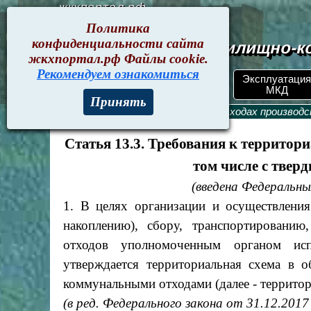
жкхпортал.рф
Политика
конфиденциальности сайта
Документы жилищно-ко
жкхпортал.рф Файлы cookie.
Рекомендуем ознакомиться
Эксплуатация
ЖКХпортал.рф
Поиск по номеру
МКД
Принять
Текущие документы
>
ФЗ-89. Об отходах производ
Статья 13.3. Требования к территор
том числе с тве
(введена Федеральн
1. В целях организации и осуществления
накоплению), сбору, транспортированию
отходов уполномоченным органом исп
утверждается территориальная схема в 
коммунальными отходами (далее - территор
(в ред. Федерального закона от 31.12.201