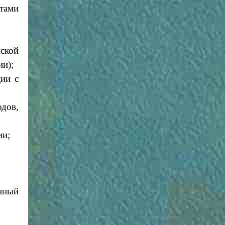
тами
ской
ии);
ии с
дов,
ии;
нный