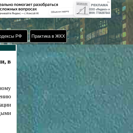
одексы РФ
Практика в ЖКХ
и, в
ному
ению
ации
дыми