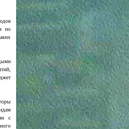
одов
и по
аких
рдыми
тий,
юджет
торы
идам
ии с
ного