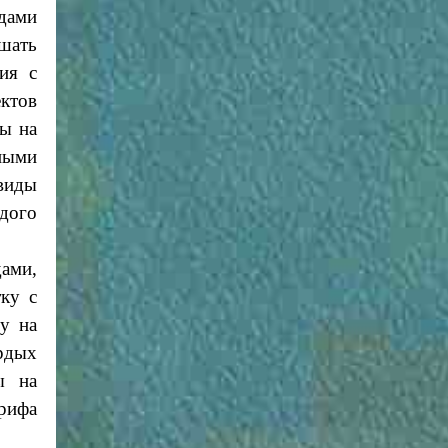
дами
шать
ия с
ктов
ы на
ными
виды
дого
ами,
ку с
у на
ердых
ы на
рифа