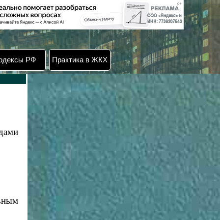
одексы РФ
Практика в ЖКХ
дами
ьным