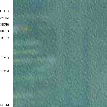
и по
лжны
числе
ванию
этого
дыми
ными
ты на