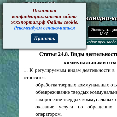
жкхпортал.рф
Политика
конфиденциальности сайта
Документы жилищно-ко
жкхпортал.рф Файлы cookie.
Рекомендуем ознакомиться
Эксплуатация
ЖКХпортал.рф
Поиск по номеру
МКД
Принять
Текущие документы
>
ФЗ-89. Об отходах производ
Статья 24.8. Виды деятельнос
коммунальными отхо
1. К регулируемым видам деятельности в
относятся:
обработка твердых коммунальных отх
обезвреживание твердых коммунальн
захоронение твердых коммунальных о
оказание услуги по обращению 
оператором.