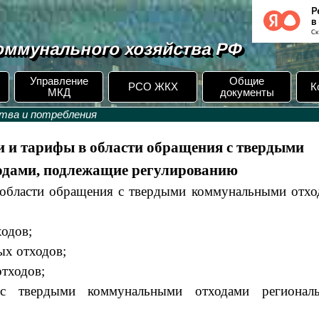
ммунального хозяйства РФ
Управление
Общие
РСО ЖКХ
К
МКД
документы
ства и потребления
ти и тарифы в области обращения с твердыми
дами, подлежащие регулированию
 области обращения с твердыми коммунальными отхо
одов;
ых отходов;
тходов;
с твердыми коммунальными отходами регионал