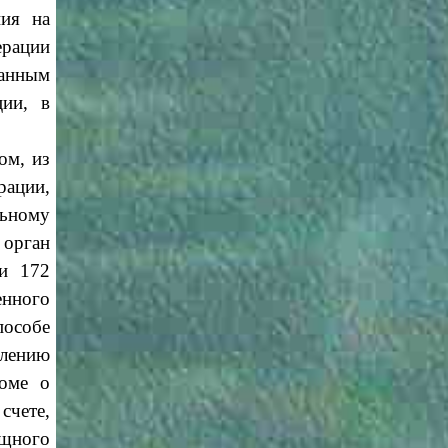
ния на
ерации
ванным
ции, в
ом, из
рации,
льному
 орган
ьи 172
енного
пособе
млению
доме о
счете,
ищного