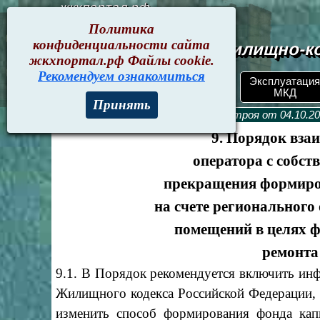
жкхпортал.рф
Политика
конфиденциальности сайта
Документы жилищно-ко
жкхпортал.рф Файлы cookie.
Рекомендуем ознакомиться
Эксплуатация
ЖКХпортал.рф
Поиск по номеру
МКД
Принять
Текущие документы
>
Приказ Минстроя от 04.10.20
9. Порядок вза
оператора с собс
прекращения формиро
на счете регионального
помещений в целях 
ремонта
9.1. В Порядок рекомендуется включить и
Жилищного кодекса Российской Федерации, 
изменить способ формирования фонда кап