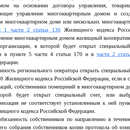
мом на основании договора управления, товарищ
ляющее управление многоквартирным домом и соз
м многоквартирном доме или нескольких многоквар
м 1 части 2 статьи 136
Жилищного кодекса Росси
ление многоквартирным домом жилищный кооператив
организации, в которой будет открыт специальный
ы в пункте 5 части 4 статьи 170 и в
части 2 стат
дерации.
анность регионального оператора открыть специальный
170 Жилищного кодекса Российской Федерации, если в с
даций, собственники помещений в многоквартирном д
орой будет открыт специальный счет, или выбр
низация не соответствует установленным к ней пун
илищного кодекса Российской Федерации.
обязанность собственников по направлению в течени
го собрания собственников копии протокола об изм