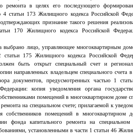
го ремонта в целях его последующего формирова
ью 4 статьи 173 Жилищного кодекса Российской Фед
подтверждающих признание такого решения реализо
татьи 170 Жилищного кодекса Российской Федера
ета выбрано лицо, управляющее многоквартирным дом
 2 статьи 175 Жилищного кодекса Российской Феде
должен быть открыт специальный счет и региона
опии направленных владельцем специального счета в
зора документов, предусмотренных частью 1 стат
едерации: копия уведомления органа государств
обственниками помещений в многоквартирном доме с
ремонта на специальном счете; прилагаемой к уведо
ия собственников помещений в многоквартирном 
ии фонда капитального ремонта на специальном 
ебованиями, установленными в части 1 статьи 46 Жил