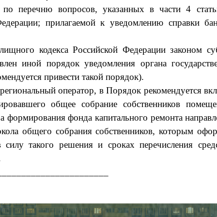
и по перечню вопросов, указанных в части 4 стат
едерации; прилагаемой к уведомлению справки ба
лищного кодекса Российской Федерации законом су
влен иной порядок уведомления органа государств
мендуется привести такой порядок).
 региональный оператор, в Порядок рекомендуется вк
ировавшего общее собрание собственников помещ
а формирования фонда капитального ремонта направл
окола общего собрания собственников, которым офо
в силу такого решения и сроках перечисления сред
.
_______________________