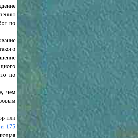
едение
ашению
бот по
ование
такого
ешение
ищного
ято по
е, чем
авовым
ор или
ьи 175
яющая