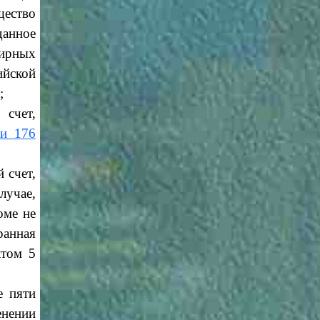
ество
данное
тирных
йской
;
 счет,
ьи 176
 счет,
лучае,
оме не
анная
ктом 5
е пяти
енении