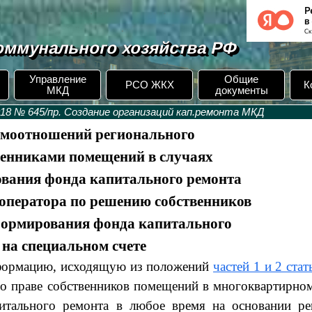
ммунального хозяйства РФ
Управление
Общие
РСО ЖКХ
К
МКД
документы
18 № 645/пр. Создание организаций кап.ремонта МКД
имоотношений регионального
твенниками помещений в случаях
вания фонда капитального ремонта
 оператора по решению собственников
формирования фонда капитального
 на специальном счете
нформацию, исходящую из положений
частей 1 и 2 стат
о праве собственников помещений в многоквартирно
итального ремонта в любое время на основании р