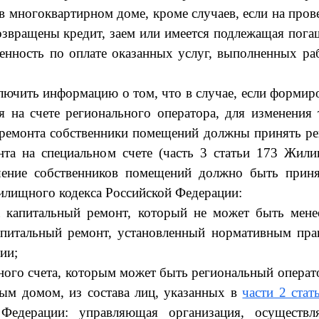
 многоквартирном доме, кроме случаев, если на пров
возвращены кредит, заем или имеется подлежащая пог
женность по оплате оказанных услуг, выполненных ра
лючить информацию о том, что в случае, если формир
я на счете регионального оператора, для изменения 
 ремонта собственники помещений должны принять р
та на специальном счете (часть 3 статьи 173 Жил
ешение собственников помещений должно быть прин
лищного кодекса Российской Федерации:
а капитальный ремонт, который не может быть мене
апитальный ремонт, установленный нормативным пр
ии;
ного счета, которым может быть региональный операт
ым домом, из состава лиц, указанных в
части 2 стат
Федерации: управляющая организация, осуществл