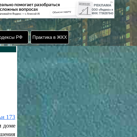
одексы РФ
Практика в ЖКХ
ьи 173
м доме
ешения