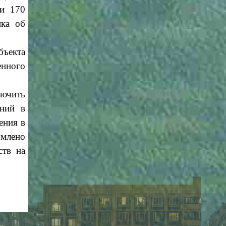
ьи 170
нка об
бъекта
енного
лючить
ений в
ения в
рмлено
ств на