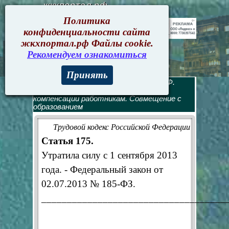
жкхпортал.рф
Политика
конфиденциальности сайта
жкхпортал.рф Файлы cookie.
Рекомендуем ознакомиться
Принять
Трудовой кодекс
>
Трудовой кодекс РФ.
Оглавление
> Глава 26. Гарантии и
компенсации работникам. Совмещение с
образованием
Трудовой кодекс Российской Федерации
Статья 175.
Утратила силу с 1 сентября 2013
года. - Федеральный закон от
02.07.2013 № 185-ФЗ.
____________________________________