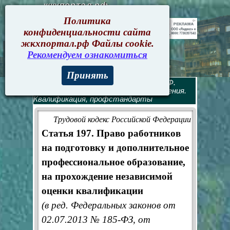
жкхпортал.рф
Политика
конфиденциальности сайта
жкхпортал.рф Файлы cookie.
Рекомендуем ознакомиться
Принять
Трудовой кодекс
>
Трудовой кодекс РФ.
Оглавление
> Глава 31. Общие положения.
Квалификация, профстандарты
Трудовой кодекс Российской Федерации
Статья 197. Право работников
на подготовку и дополнительное
профессиональное образование,
на прохождение независимой
оценки квалификации
(в ред. Федеральных законов от
02.07.2013 № 185-ФЗ, от