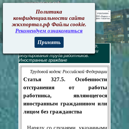
жкхпортал.рф
Политика
конфиденциальности сайта
жкхпортал.рф Файлы cookie.
Рекомендуем ознакомиться
Принять
Трудовой кодекс
>
Трудовой кодекс РФ.
Оглавление
> Глава 50.1. Особенности
регулирования труда работников.
Иностранные граждане
Трудовой кодекс Российской Федерации
Статья 327.5. Особенности
отстранения от работы
работника, являющегося
иностранным гражданином или
лицом без гражданства
Наряду со случаями, указанными