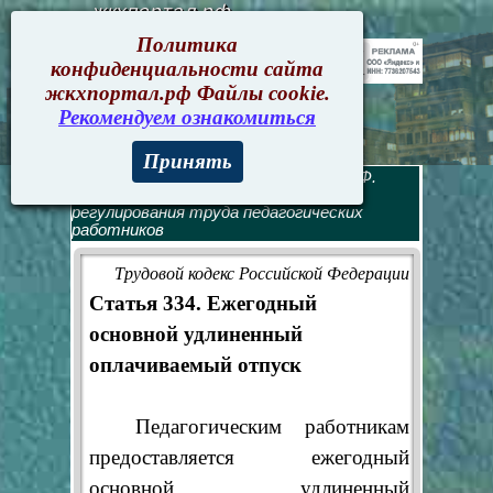
жкхпортал.рф
Политика
конфиденциальности сайта
жкхпортал.рф Файлы cookie.
Рекомендуем ознакомиться
Принять
Трудовой кодекс
>
Трудовой кодекс РФ.
Оглавление
> Глава 52. Особенности
регулирования труда педагогических
работников
Трудовой кодекс Российской Федерации
Статья 334. Ежегодный
основной удлиненный
оплачиваемый отпуск
Педагогическим работникам
предоставляется ежегодный
основной удлиненный