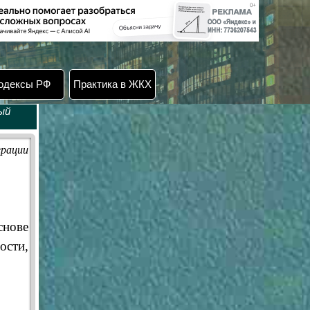
одексы РФ
Практика в ЖКХ
ый
ерации
снове
ости,