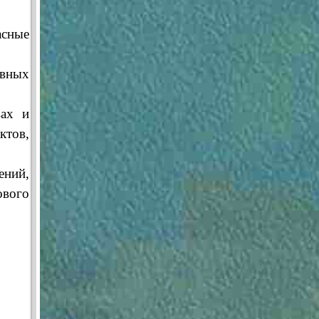
асные
ивных
вах и
ктов,
ений,
ового