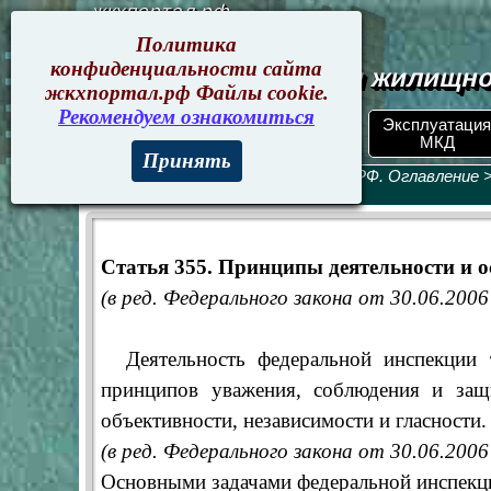
жкхпортал.рф
Политика
конфиденциальности сайта
Документы жилищно
жкхпортал.рф Файлы cookie.
Рекомендуем ознакомиться
ЖКХ РФ.
Эксплуатация
Поиск по номеру
Документы
МКД
Принять
Трудовой кодекс
>
Трудовой кодекс РФ. Оглавление
>
контроль
Статья 355. Принципы деятельности и 
(в ред. Федерального закона от 30.06.200
Деятельность федеральной инспекции т
принципов уважения, соблюдения и защи
объективности, независимости и гласности.
(в ред. Федерального закона от 30.06.200
Основными задачами федеральной инспекци