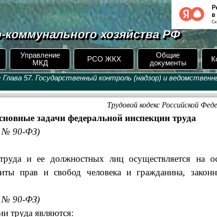
-коммунального хозяйства РФ
Управление
Общие
РСО ЖКХ
К
МКД
документы
 Глава 57. Государственный контроль (надзор) и ведомственн
Трудовой кодекс Российской Фед
основные задачи федеральной инспекции труда
6 № 90-ФЗ)
руда и ее должностных лиц осуществляется на о
ты прав и свобод человека и гражданина, законн
6 № 90-ФЗ)
и труда являются: