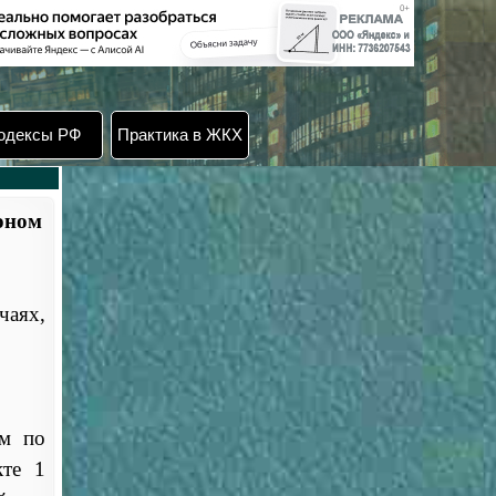
одексы РФ
Практика в ЖКХ
оном
чаях,
ям по
кте 1