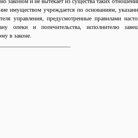
ено законом и не вытекает из существа таких отношени
ние имуществом учреждается по основаниям, указан
ителя управления, предусмотренные правилами наст
гану опеки и попечительства, исполнителю заве
му в законе.
_______________________