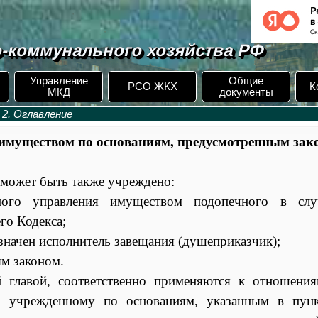
-коммунального хозяйства РФ
Управление
Общие
РСО ЖКХ
К
МКД
документы
 2. Оглавление
 имуществом по основаниям, предусмотренным зак
может быть также учреждено:
нного управления имуществом подопечного в слу
го Кодекса;
азначен исполнитель завещания (душеприказчик);
м законом.
 главой, соответственно применяются к отношени
, учрежденному по основаниям, указанным в пун