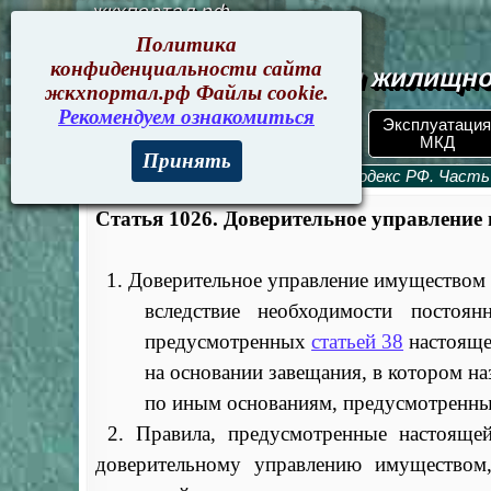
жкхпортал.рф
Политика
конфиденциальности сайта
Документы жилищно
жкхпортал.рф Файлы cookie.
Рекомендуем ознакомиться
ЖКХ РФ.
Эксплуатация
Поиск по номеру
Документы
МКД
Принять
Гражданский кодекс
>
Гражданский кодекс РФ. Часть
Статья 1026. Доверительное управление
1. Доверительное управление имуществом 
вследствие необходимости постоя
предусмотренных
статьей 38
настояще
на основании завещания, в котором н
по иным основаниям, предусмотренны
2. Правила, предусмотренные настоящей
доверительному управлению имуществом