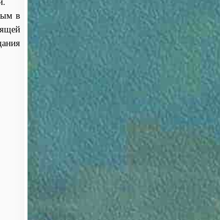
й.
ным в
оящей
щания