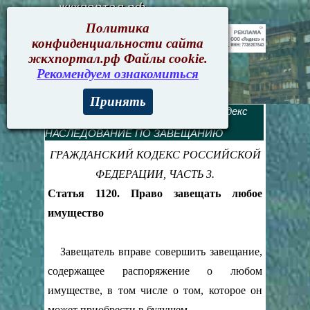
жкхпортал.рф
Политика
конфиденциальности сайта
жкхпортал.рф Файлы cookie.
Рекомендуем ознакомиться
Принять
Гражданский кодекс
>
Гражданский кодекс
РФ. Часть 3. Оглавление
> Глава 62.
НАСЛЕДОВАНИЕ ПО ЗАВЕЩАНИЮ
ГРАЖДАНСКИЙ КОДЕКС РОССИЙСКОЙ
ФЕДЕРАЦИИ, ЧАСТЬ 3.
Статья 1120. Право завещать любое
имущество
Завещатель вправе совершить завещание,
содержащее распоряжение о любом
имуществе, в том числе о том, которое он
может приобрести в будущем.