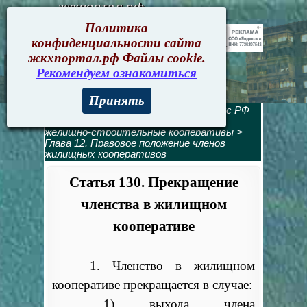
жкхпортал.рф
Политика
конфиденциальности сайта
жкхпортал.рф Файлы cookie.
Рекомендуем ознакомиться
Принять
Жилищный кодекс
>
Жилищный кодекс РФ
содержание
>
Раздел 5. Жилищные и
желищно-строительные кооперативы
>
Глава 12. Правовое положение членов
жилищных кооперативов
Статья 130. Прекращение
членства в жилищном
кооперативе
1. Членство в жилищном
кооперативе прекращается в случае:
1) выхода члена