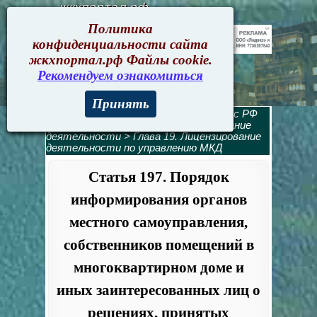
жкхпортал.рф
Политика
конфиденциальности сайта
жкхпортал.рф Файлы cookie.
Рекомендуем ознакомиться
Принять
Жилищный кодекс
>
Жилищный кодекс РФ
содержание
>
Раздел 10. Лицензирование
деятельности
>
Глава 19. Лицензирование
деятельности по управлению МКД
Статья 197. Порядок
информирования органов
местного самоуправления,
собственников помещений в
многоквартирном доме и
иных заинтересованных лиц о
решениях, принятых