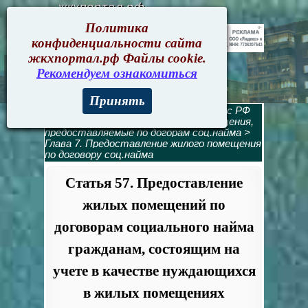
жкхпортал.рф
Политика
конфиденциальности сайта
жкхпортал.рф Файлы cookie.
Рекомендуем ознакомиться
Принять
Жилищный кодекс
>
Жилищный кодекс РФ
содержание
>
Раздел 3. Жилые помещения,
предоставляемые по догорам соц.найма
>
Глава 7. Предоставление жилого помещения
по договору соц.найма
Статья 57. Предоставление
жилых помещений по
договорам социального найма
гражданам, состоящим на
учете в качестве нуждающихся
в жилых помещениях