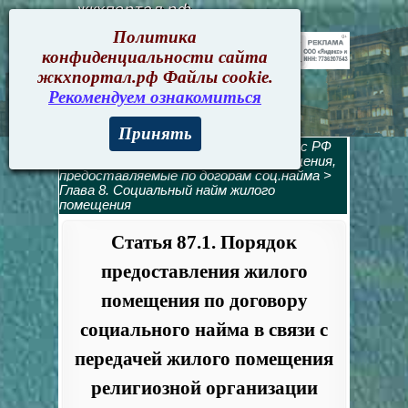
жкхпортал.рф
Политика
конфиденциальности сайта
жкхпортал.рф Файлы cookie.
Рекомендуем ознакомиться
Принять
Жилищный кодекс
>
Жилищный кодекс РФ
содержание
>
Раздел 3. Жилые помещения,
предоставляемые по догорам соц.найма
>
Глава 8. Социальный найм жилого
помещения
Статья 87.1. Порядок
предоставления жилого
помещения по договору
социального найма в связи с
передачей жилого помещения
религиозной организации