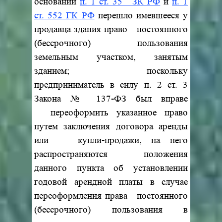
основании
п. 1 ст. 35 ЗК РФ
и
п. 1
ст. 552 ГК РФ
перешло имевшееся у
продавца здания право постоянного
(бессрочного) пользования
земельным участком, занятым
зданием; поскольку
предприниматель в силу п. 2 ст. 3
Закона № 137-ФЗ был вправе
переоформить указанное право
путем заключения договора аренды
или купли-продажи, на него
распространяются положения
данного пункта об
установлении
годовой арендной платы в случае
переоформления права постоянного
(бессрочного) пользования в