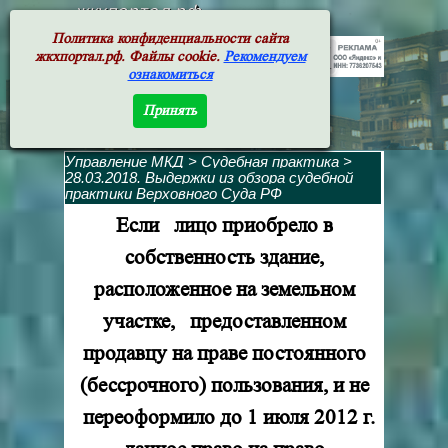
жкхпортал.рф
Политика конфиденциальности сайта
жкхпортал.рф. Файлы cookie.
Рекомендуем
ознакомиться
Принять
Управление МКД
>
Судебная практика
>
28.03.2018. Выдержки из обзора судебной
практики Верховного Суда РФ
Если лицо приобрело в
собственность здание,
расположенное на земельном
участке, предоставленном
продавцу на праве постоянного
(бессрочного) пользования, и не
переоформило до 1 июля 2012 г.