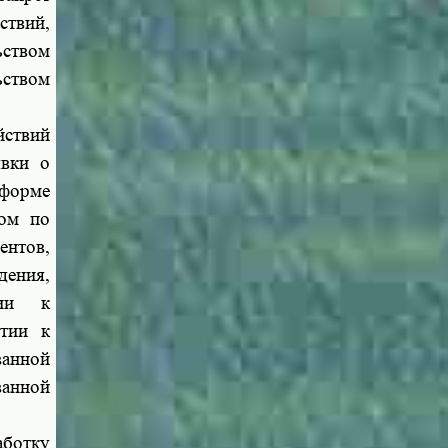
ствий,
ьством
ьством
йствий
явки о
 форме
том по
нтов,
дения,
нии к
ятии к
ванной
ванной
аботку