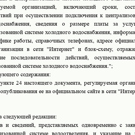
руемой организацией, включающий сроки, сос
ствий при осуществлении подключения к централизо
доснабжения, сведения о размере платы за услу
зованной системе холодного водоснабжения, информ
фике работы, справочных телефонах, адресе официа
ганизации в сети "Интернет" и блок-схему, отра
ние последовательности действий, осуществляем
ованной системе холодного водоснабжения.";
дующего содержания:
нкте 24 настоящего документа, регулируемая орган
 опубликования ее на официальном сайте в сети "Интер
 в следующей редакции:
ов и сведений, представляемых одновременно с зая
изованной системе водоотведения, и указание на 