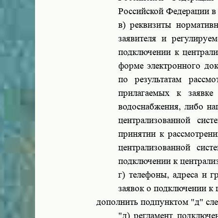
Российской Федерации в
в) реквизиты норматив
заявителя и регулируе
подключении к централи
форме электронного до
по результатам рассмо
прилагаемых к заявке
водоснабжения, либо на
централизованной сист
принятии к рассмотрен
централизованной сист
подключении к централи
г) телефоны, адреса и 
заявок о подключении к 
дополнить подпунктом "д" сл
"д) регламент подключе