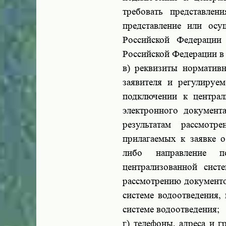
требовать представлен
представление или осу
Российской Федерации 
Российской Федерации в
в) реквизиты норматив
заявителя и регулируе
подключении к централ
электронного докумен
результатам рассмотр
прилагаемых к заявке о
либо направление п
централизованной сист
рассмотрению документо
системе водоотведения,
системе водоотведения;
г) телефоны, адреса и 