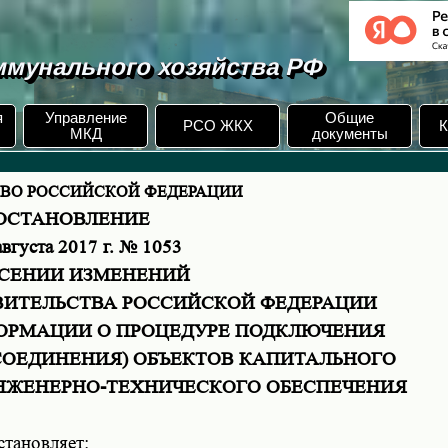
мунального хозяйства РФ
я
Управление
Общие
РСО ЖКХ
К
МКД
документы
ТВО РОССИЙСКОЙ ФЕДЕРАЦИИ
ОСТАНОВЛЕНИЕ
августа 2017 г. № 1053
ЕСЕНИИ ИЗМЕНЕНИЙ
ВИТЕЛЬСТВА РОССИЙСКОЙ ФЕДЕРАЦИИ
ФОРМАЦИИ О ПРОЦЕДУРЕ ПОДКЛЮЧЕНИЯ
СОЕДИНЕНИЯ) ОБЪЕКТОВ КАПИТАЛЬНОГО
ИНЖЕНЕРНО-ТЕХНИЧЕСКОГО ОБЕСПЕЧЕНИЯ
тановляет: