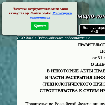
жкхпортал.рф
Политика конфиденциальности сайта
жкхпортал.рф. Файлы cookie.
Рекомендуем
Документы жилищно-ком
ознакомиться
Принять
ЖКХ РФ.
Эксплуатаци
Поиск по номеру
Документы
МКД
РСО ЖКХ
>
Водоснабжение, водоотведение
ПРАВИТЕЛЬС
П
от 31 
О ВН
В НЕКОТОРЫЕ АКТЫ ПРА
В ЧАСТИ РАСКРЫТИЯ ИН
(ТЕХНОЛОГИЧЕСКОГО ПРИ
СТРОИТЕЛЬСТВА К СЕТЯМ 
Правительство Российской Федерации пос