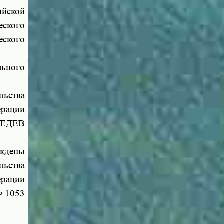
ийской
еского
еского
льного
льства
ерации
ВЕДЕВ
_____
ждены
льства
ерации
№ 1053