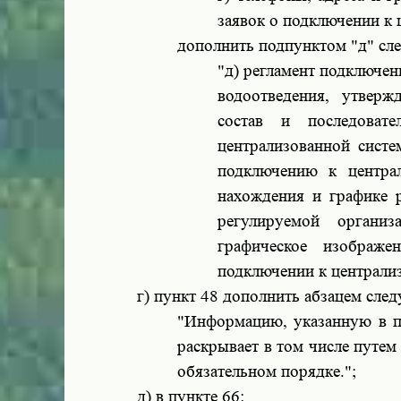
заявок о подключении к 
дополнить подпунктом "д" сл
"д) регламент подключен
водоотведения, утвер
состав и последоват
централизованной систе
подключению к центра
нахождения и графике р
регулируемой органи
графическое изображе
подключении к централиз
г) пункт 48 дополнить абзацем сле
"Информацию, указанную в пу
раскрывает в том числе путем
обязательном порядке.";
д) в пункте 66: