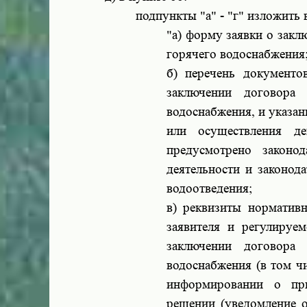
подпункты "а" - "г" изложить
"а) форму заявки о закл
горячего водоснабжения
б) перечень документо
заключении договора 
водоснабжения, и указан
или осуществления де
предусмотрено законо
деятельности и законод
водоотведения;
в) реквизиты норматив
заявителя и регулируе
заключении договора 
водоснабжения (в том ч
информировании о при
решении (уведомление 