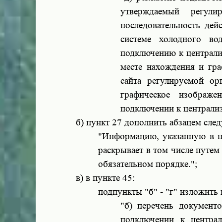
утверждаемый регули
последовательность дей
системе холодного во
подключению к централи
месте нахождения и гра
сайта регулируемой ор
графическое изображе
подключении к централиз
б) пункт 27 дополнить абзацем сле
"Информацию, указанную в пу
раскрывает в том числе путем
обязательном порядке.";
в) в пункте 45:
подпункты "б" - "г" изложить
"б) перечень документ
подключении к централ