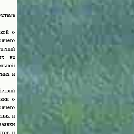
истеме
вкой о
ячего
едений
ых не
ельной
ения и
йствий
явки о
ячего
ения и
аявки
нтов и