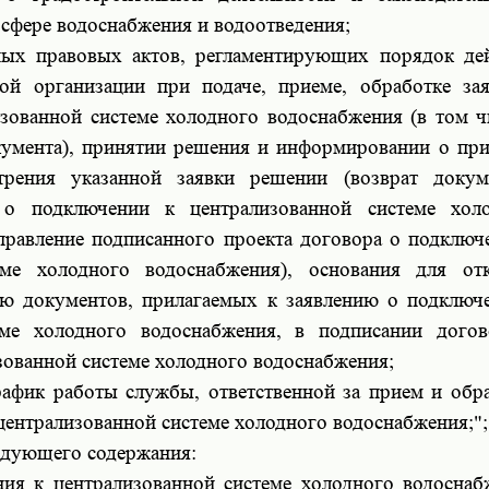
 сфере водоснабжения и водоотведения;
ных правовых актов, регламентирующих порядок де
мой организации при подаче, приеме, обработке за
зованной системе холодного водоснабжения (в том ч
кумента), принятии решения и информировании о пр
трения указанной заявки решении (возврат докум
 о подключении к централизованной системе хол
правление подписанного проекта договора о подключ
еме холодного водоснабжения), основания для от
ию документов, прилагаемых к заявлению о подключ
еме холодного водоснабжения, в подписании дого
зованной системе холодного водоснабжения;
график работы службы, ответственной за прием и обр
централизованной системе холодного водоснабжения;";
едующего содержания:
ния к централизованной системе холодного водоснаб