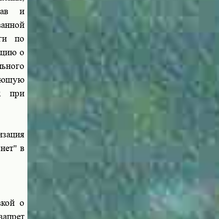
тав и
ванной
ги по
ацию о
льного
жающую
ых при
изация
нет" в
вкой о
запрет