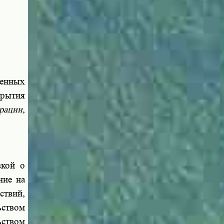
денных
крытия
рации,
вкой о
ние на
ствий,
ьством
ьством