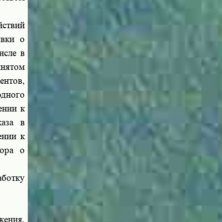
йствий
явки о
исле в
инятом
ентов,
одного
ении к
каза в
ении к
вора о
аботку
жения,