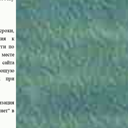
сроки,
ния к
уги по
 месте
 сайта
ающую
ых при
изация
нет" в