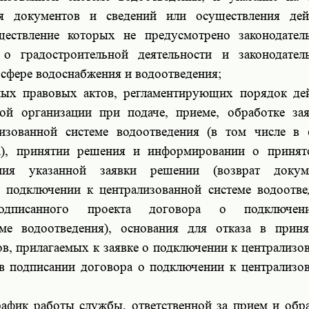
ия документов и сведений или осуществления дей
ществление которых не предусмотрено законодател
о градостроительной деятельности и законодател
 сфере водоснабжения и водоотведения;
ных правовых актов, регламентирующих порядок де
мой организации при подаче, приеме, обработке за
изованной системе водоотведения (в том числе в
та), принятии решения и информировании о приня
ения указанной заявки решении (возврат докуме
 подключении к централизованной системе водоотве
одписанного проекта договора о подключе
еме водоотведения), основания для отказа в прин
в, прилагаемых к заявке о подключении к централизо
 в подписании договора о подключении к централизо
график работы службы, ответственной за прием и обр