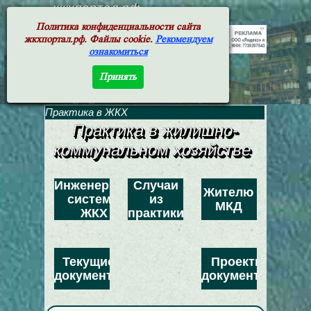
жкхпортал.рф
Политика конфиденциальности сайта
жкхпортал.рф. Файлы cookie.
Рекомендуем
ознакомиться
Принять
Практика в ЖКХ
Практика в жилишно-
коммунальном хозяйстве
Инженерные
Случаи
Жителю
системы
из
МКД
ЖКХ
практики
Текущие
Проекты
документы
документов