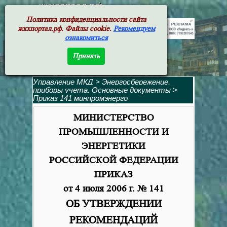
жкхпортал.рф
Политика конфиденциальности сайта
жкхпортал.рф. Файлы cookie.
Рекомендуем
ознакомиться
Принять
Управление МКД
>
Энергосбережение,
приборы учета. Основные документы
>
Приказ 141 минпромэнерго
МИНИСТЕРСТВО
ПРОМЫШЛЕННОСТИ И
ЭНЕРГЕТИКИ
РОССИЙСКОЙ ФЕДЕРАЦИИ
ПРИКАЗ
от 4 июля 2006 г. № 141
ОБ УТВЕРЖДЕНИИ
РЕКОМЕНДАЦИЙ