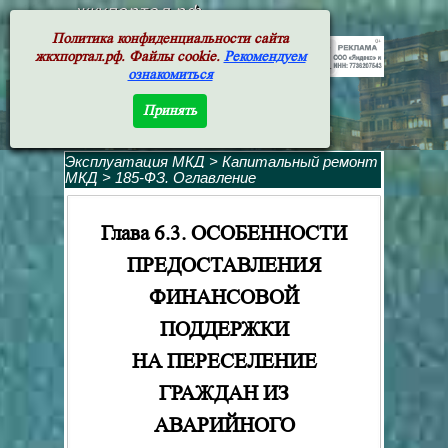
жкхпортал.рф
Политика конфиденциальности сайта
жкхпортал.рф. Файлы cookie.
Рекомендуем
ознакомиться
Принять
Эксплуатация МКД
>
Капитальный ремонт
МКД
>
185-ФЗ. Оглавление
Глава 6.3. ОСОБЕННОСТИ
ПРЕДОСТАВЛЕНИЯ
ФИНАНСОВОЙ
ПОДДЕРЖКИ
НА ПЕРЕСЕЛЕНИЕ
ГРАЖДАН ИЗ
АВАРИЙНОГО