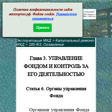
жкхпортал.рф
Политика конфиденциальности сайта
жкхпортал.рф. Файлы cookie.
Рекомендуем
ознакомиться
Принять
Эксплуатация МКД
>
Капитальный ремонт
МКД
>
185-ФЗ. Оглавление
Глава 3. УПРАВЛЕНИЕ
ФОНДОМ И КОНТРОЛЬ ЗА
ЕГО ДЕЯТЕЛЬНОСТЬЮ
Статья 6. Органы управления
Фонда
Органами управления Фонда