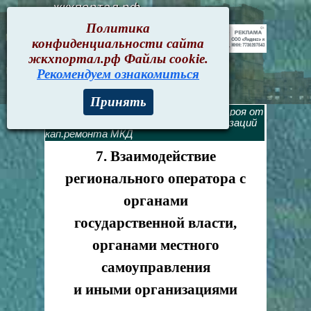
жкхпортал.рф
Политика
конфиденциальности сайта
жкхпортал.рф Файлы cookie.
Рекомендуем ознакомиться
Принять
Текущие документы
>
Приказ Минстроя от
04.10.2018 № 645/пр. Создание организаций
кап.ремонта МКД
7. Взаимодействие
регионального оператора с
органами
государственной власти,
органами местного
самоуправления
и иными организациями