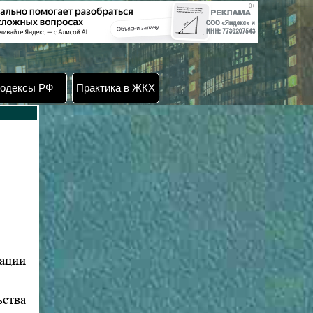
одексы РФ
Практика в ЖКХ
рации
ьства