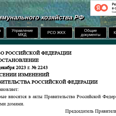
мунального хозяйства РФ
я
Управление
Общие
РСО ЖКХ
К
МКД
документы
ВО РОССИЙСКОЙ ФЕДЕРАЦИИ
ОСТАНОВЛЕНИЕ
декабря 2023 г. № 2243
ЕСЕНИИ ИЗМЕНЕНИЙ
ВИТЕЛЬСТВА РОССИЙСКОЙ ФЕДЕРАЦИИ
ановляет:
рые вносятся в акты Правительства Российской Феде
ыми домами.
Председатель Правител