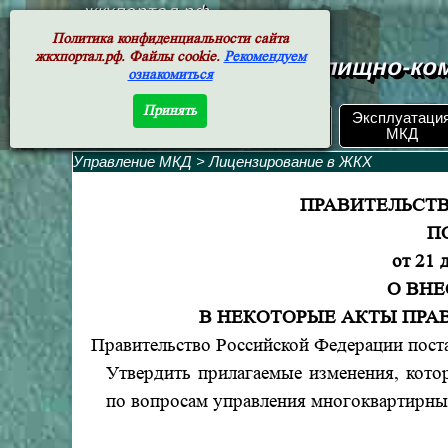
жкхпортал.рф
Политика конфиденциальности сайта
жкхпортал.рф. Файлы cookie.
Рекомендуем
Документы жилищно-ком
ознакомиться
Принять
ЖКХ РФ.
Эксплуатаци
Поиск по номеру
Документы
МКД
Управление МКД
>
Лицензирование в ЖКХ
ПРАВИТЕЛЬСТ
П
от 21 
О ВН
В НЕКОТОРЫЕ АКТЫ ПРА
Правительство Российской Федерации пост
Утвердить прилагаемые изменения, кото
по вопросам управления многоквартирн