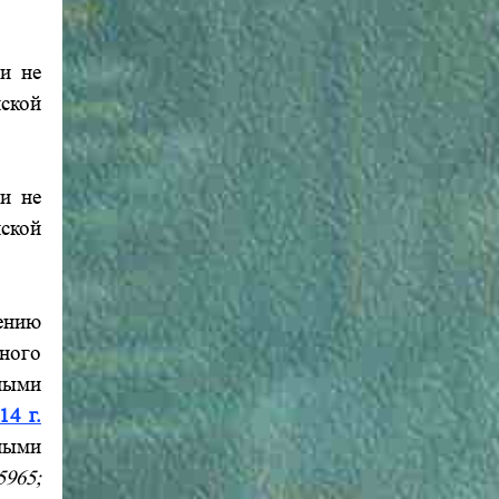
ии не
ской
ии не
ской
ению
ного
ными
14 г.
ными
5965;