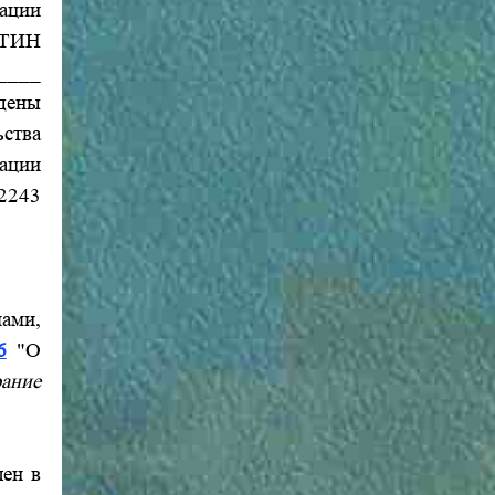
ации
ТИН
____
дены
ьства
ации
 2243
ами,
6
"О
рание
лен в