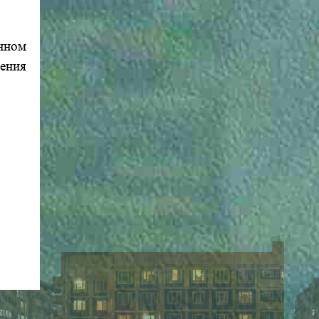
енном
ения