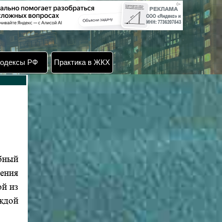
одексы РФ
Практика в ЖКХ
бный
ения
ой из
аждой