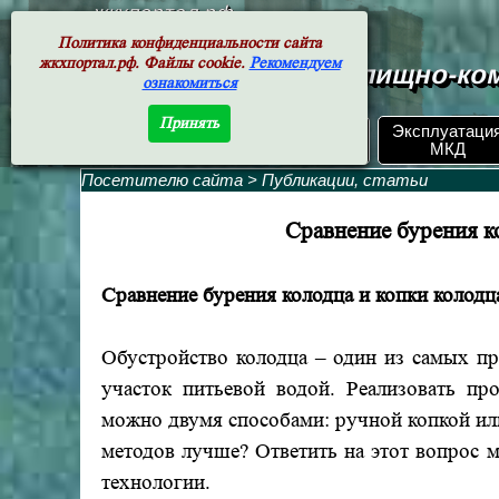
жкхпортал.рф
Политика конфиденциальности сайта
жкхпортал.рф. Файлы cookie.
Рекомендуем
Документы жилищно-ком
ознакомиться
Принять
ЖКХ РФ.
Эксплуатаци
Поиск по номеру
Документы
МКД
Посетителю сайта
>
Публикации, статьи
Сравнение бурения к
Сравнение бурения колодца и копки колодц
Обустройство колодца – один из самых п
участок питьевой водой. Реализовать пр
можно двумя способами: ручной копкой ил
методов лучше? Ответить на этот вопрос 
технологии.