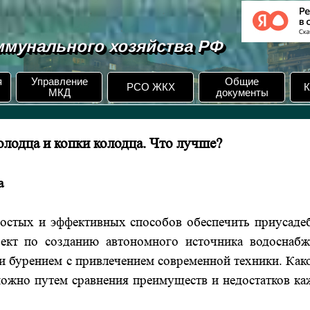
мунального хозяйства РФ
я
Управление
Общие
РСО ЖКХ
К
МКД
документы
олодца и копки колодца. Что лучше?
а
ростых и эффективных способов обеспечить приусаде
оект по созданию автономного источника водоснабж
и бурением с привлечением современной техники. Как
можно путем сравнения преимуществ и недостатков к