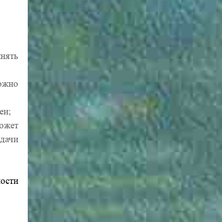
нять
можно
еи;
ожет
сдачи
ости