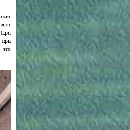
ожет
ляют
 При
м при
 это