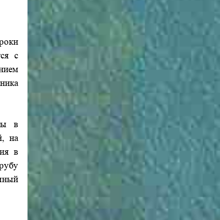
роки
ся с
нием
чника
ты в
, на
ия в
трубу
чный