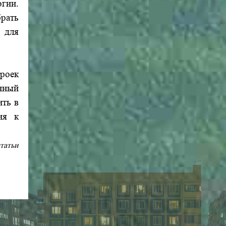
огии.
рать
ы для
роек
нный
ить в
ия к
татьи