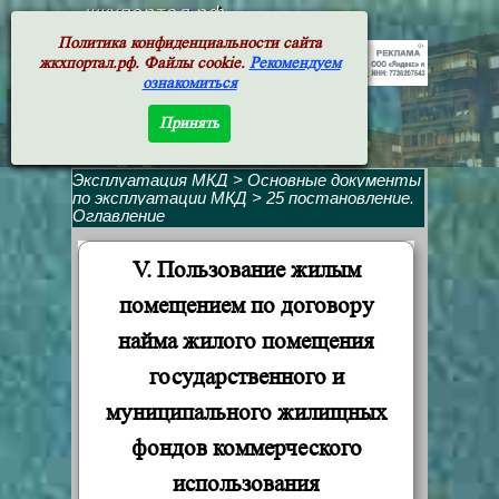
жкхпортал.рф
Политика конфиденциальности сайта
жкхпортал.рф. Файлы cookie.
Рекомендуем
ознакомиться
Принять
Эксплуатация МКД
>
Основные документы
по эксплуатации МКД
>
25 постановление.
Оглавление
V. Пользование жилым
помещением по договору
найма жилого помещения
государственного и
муниципального жилищных
фондов коммерческого
использования