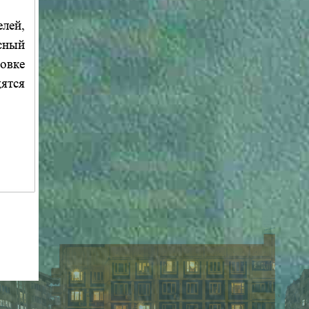
лей,
сный
новке
ятся