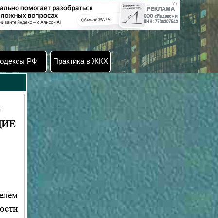
одексы РФ
Практика в ЖКХ
-
ЩИЕ
елем
ости