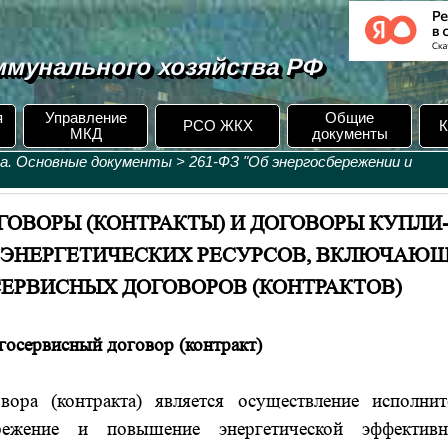
мунального хозяйства РФ
я
Управление
Общие
РСО ЖКХ
К
МКД
документы
та. Основные документы
>
261-ФЗ "Об энергосбережении и
ОГОВОРЫ (КОНТРАКТЫ) И ДОГОВОРЫ КУПЛИ
И ЭНЕРГЕТИЧЕСКИХ РЕСУРСОВ, ВКЛЮЧАЮ
СЕРВИСНЫХ ДОГОВОРОВ (КОНТРАКТОВ)
госервисный договор (контракт)
ра (контракта) является осуществление исполнит
режение и повышение энергетической эффективн