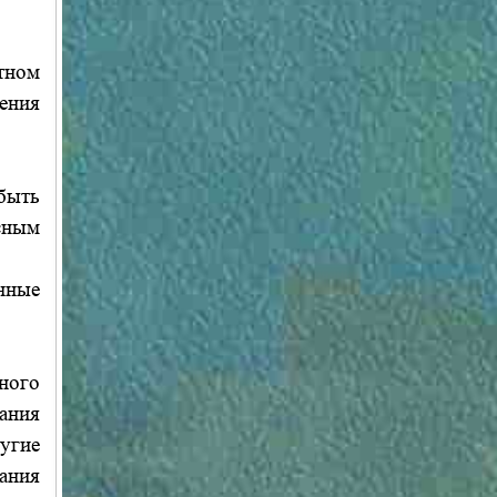
тном
ения
 быть
сным
нные
ного
ания
угие
ания