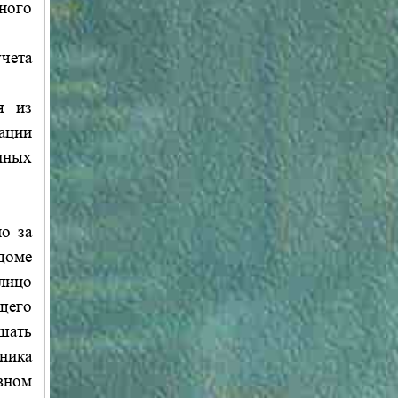
ного
учета
я из
ации
нных
о за
доме
 лицо
ащего
шать
ника
вном