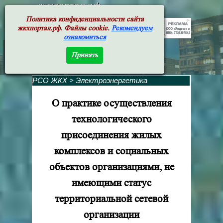
жкхпортал.рф
Политика конфиденциальности сайта
жкхпортал.рф. Файлы cookie.
Рекомендуем
ознакомиться
Принять
РСО ЖКХ
>
Электроэнергетика
О практике осуществления
технологического
присоединения жилых
комплексов и социальных
объектов организациями, не
имеющими статус
территориальной сетевой
организации