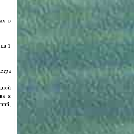
их в
 на 1
метра
дной
ва в
ний,