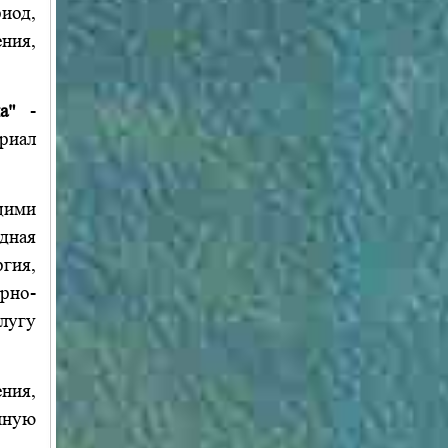
иод,
ния,
а"
-
риал
щими
дная
ргия,
рно-
лугу
ния,
нную