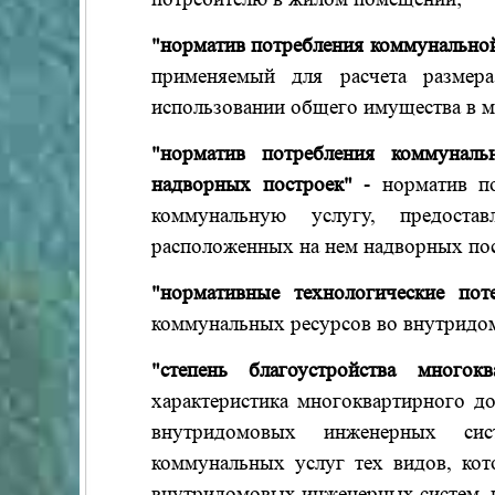
"норматив потребления коммунально
применяемый для расчета размер
использовании общего имущества в 
"норматив потребления коммуналь
надворных построек"
- норматив по
коммунальную услугу, предоста
расположенных на нем надворных пос
"нормативные технологические пот
коммунальных ресурсов во внутридо
"степень благоустройства много
характеристика многоквартирного д
внутридомовых инженерных сист
коммунальных услуг тех видов, кот
внутридомовых инженерных систем, 