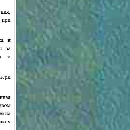
ения,
 при
ка и
ы за
ка и
тери
нная
авом
елям
аких