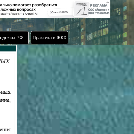
одексы РФ
Практика в ЖКХ
НЫХ
ьных
ние,
ения