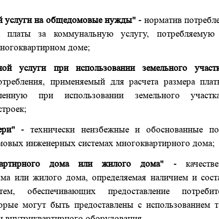
й услуги на общедомовые нужды"
- норматив потребл
а платы за коммунальную услугу, потребляемую
многоквартирном доме;
ной услуги при использовании земельного участ
требления, применяемый для расчета размера плат
вленную при использовании земельного участ
троек;
ери"
- технически неизбежные и обоснованные по
мовых инженерных системах многоквартирного дома;
квартирного дома или жилого дома"
- качестве
ома или жилого дома, определяемая наличием и сост
ем, обеспечивающих предоставление потребит
орые могут быть предоставлены с использованием т
и внутриквартирного оборудования.