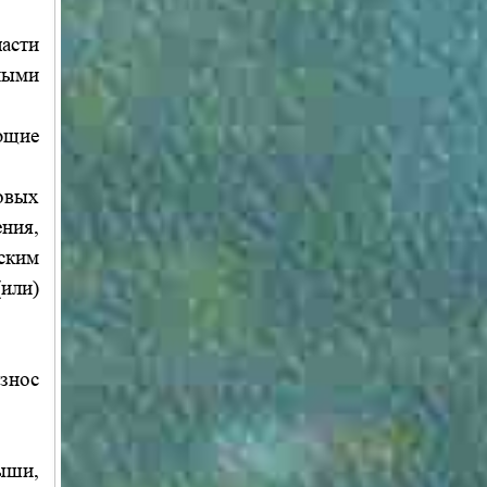
асти
ными
ющие
овых
ния,
ским
или)
износ
рыши,