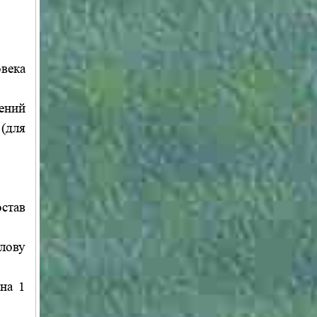
овека
ений
(для
став
лову
на 1