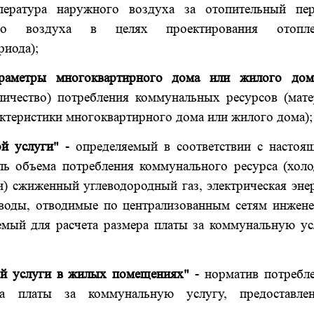
пература наружного воздуха за отопительный пер
ого воздуха в целях проектирования отопле
риода);
араметры многоквартирного дома или жилого дом
личество) потребления коммунальных ресурсов (мате
рактеристики многоквартирного дома или жилого дома);
й услуги"
- определяемый в соответствии с настоя
ль объема потребления коммунального ресурса (холо
и) сжиженный углеводородный газ, электрическая эне
 воды, отводимые по централизованным сетям инжене
емый для расчета размера платы за коммунальную ус
ой услуги в жилых помещениях"
- норматив потребле
а платы за коммунальную услугу, предоставле