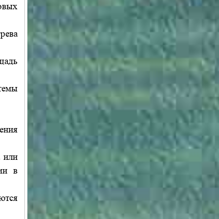
овых
рева
щадь
темы
ения
 или
ми в
ются