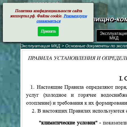
жкхпортал.рф
Политика конфиденциальности сайта
жкхпортал.рф. Файлы cookie.
Рекомендуем
Документы жилищно-ком
ознакомиться
Принять
ЖКХ РФ.
Эксплуатаци
Поиск по номеру
Документы
МКД
Эксплуатация МКД
>
Основные документы по эксп
ПРАВИЛА УСТАНОВЛЕНИЯ И ОПРЕДЕ
I.
1. Настоящие Правила определяют поряд
услуг (холодное и горячее водоснабжен
отопление) и требования к их формирован
2. В настоящих Правилах используются 
"климатические условия"
- показател