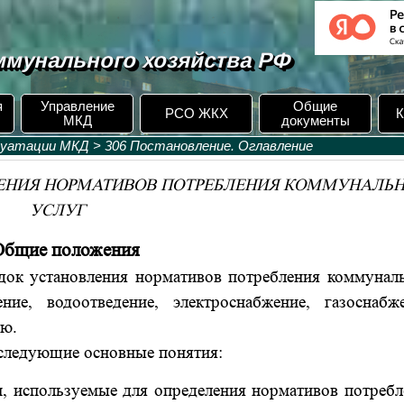
мунального хозяйства РФ
я
Управление
Общие
РСО ЖКХ
К
МКД
документы
луатации МКД
>
306 Постановление. Оглавление
ЛЕНИЯ НОРМАТИВОВ ПОТРЕБЛЕНИЯ КОММУНАЛЬ
УСЛУГ
 Общие положения
ок установления нормативов потребления коммунал
ие, водоотведение, электроснабжение, газоснабже
ию.
следующие основные понятия:
и, используемые для определения нормативов потребл