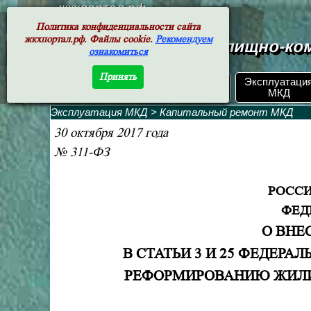
жкхпортал.рф
Политика конфиденциальности сайта
жкхпортал.рф. Файлы cookie.
Рекомендуем
Документы жилищно-ком
ознакомиться
Принять
ЖКХ РФ.
Эксплуатаци
Поиск по номеру
Документы
МКД
Эксплуатация МКД
>
Капитальный ремонт МКД
30 октября 2017 года
№
311-ФЗ
РОСС
ФЕД
О ВНЕ
В СТАТЬИ 3 И 25 ФЕДЕРА
РЕФОРМИРОВАНИЮ ЖИЛ