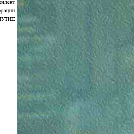
зидент
ерации
ПУТИН