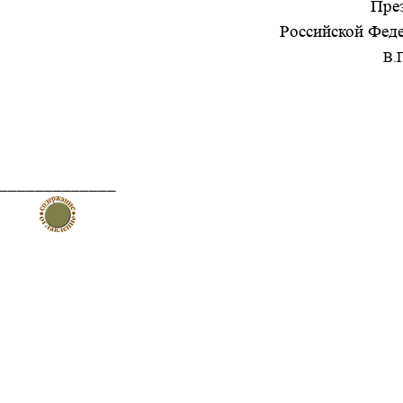
Пре
Российской Фед
В.
_____________