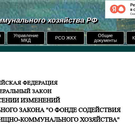
мунального хозяйства РФ
я
Управление
Общие
РСО ЖКХ
К
МКД
документы
ИЙСКАЯ ФЕДЕРАЦИЯ
ЕРАЛЬНЫЙ ЗАКОН
СЕНИИ ИЗМЕНЕНИЙ
ЛЬНОГО ЗАКОНА "О ФОНДЕ СОДЕЙСТВИЯ
ИЩНО-КОММУНАЛЬНОГО ХОЗЯЙСТВА"