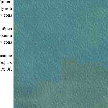
ринят
 Думой
7 года
обрен
ерации
7 года
ованию
0, ст.
; № 30,