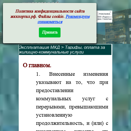
жкхпортал.рф
Политика конфиденциальности сайта
жкхпортал.рф. Файлы cookie.
Рекомендуем
ознакомиться
Принять
Эксплуатация МКД
>
Тарифы, оплата за
жилищно-коммунальные услуги
О главном.
1. Внесенные изменения
указывают на то, что при
предоставлении
коммунальных услуг с
перерывами, превышающими
установленную
продолжительность, и (или) с