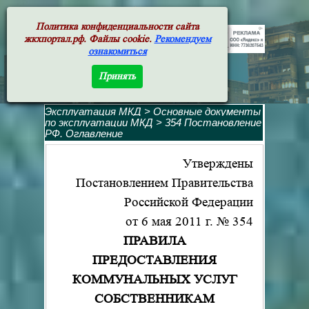
жкхпортал.рф
Политика конфиденциальности сайта
жкхпортал.рф. Файлы cookie.
Рекомендуем
ознакомиться
Принять
Эксплуатация МКД
>
Основные документы
по эксплуатации МКД
>
354 Постановление
РФ. Оглавление
Утверждены
Постановлением Правительства
Российской Федерации
от 6 мая 2011 г. № 354
ПРАВИЛА
ПРЕДОСТАВЛЕНИЯ
КОММУНАЛЬНЫХ УСЛУГ
СОБСТВЕННИКАМ