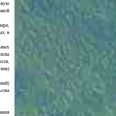
ьную
акой
мере,
ных в
льных
 силы
сти,
вие)
ней)
ства
ения