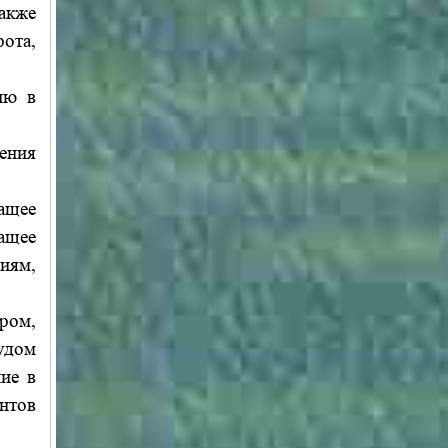
акже
ота,
ию в
ения
ащее
ащее
иям,
ром,
удом
ие в
нтов