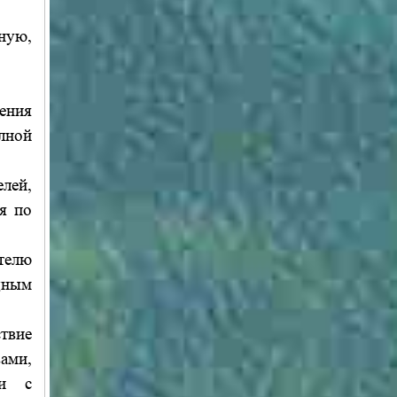
ную,
ения
олной
елей,
я по
телю
щным
твие
ами,
ии с