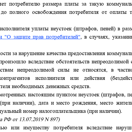
чет потребителю размера платы за такую коммунал
 до полного освобождения потребителя от оплаты т
исполнителя уплаты неустоек (штрафов, пеней) в раз
и "О защите прав потребителей"
, в случаях, указан
ности за нарушение качества предоставления коммуна
е произошло вследствие обстоятельств непреодолимой
ствам непреодолимой силы не относятся, в частно
нтрагентов исполнителя или действия (бездейст
ителя необходимых денежных средств.
смотренных настоящим пунктом неустоек (штрафов, пе
(при наличии), дата и место рождения, место житель
дуальный номер налогоплательщика (при наличии).
 РФ от 13.07.2019 N 897)
ью или имуществу потребителя вследствие наруш