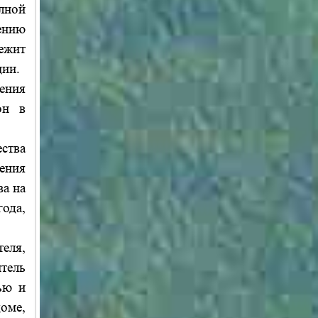
лной
ению
ежит
ции.
ения
он в
ства
ения
ва на
ода,
еля,
тель
ью и
оме,