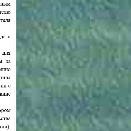
щным
телю
теля
да и
 для
ы за
ению
чины
ии с
вине
ором
ства
ии),