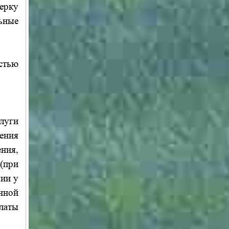
ерку
ьные
остью
луги
ения
ения,
 (при
чии у
нной
латы