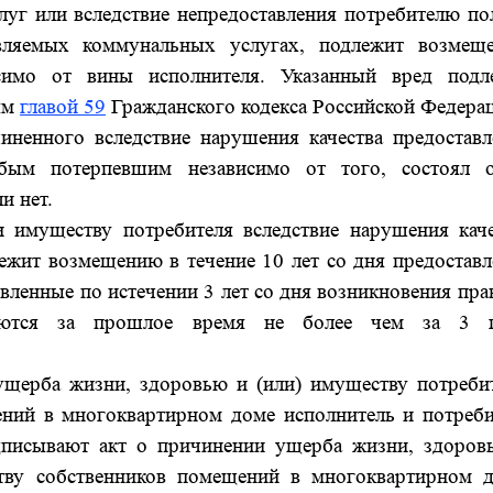
луг или вследствие непредоставления потребителю по
вляемых коммунальных услугах, подлежит возмещ
симо от вины исполнителя. Указанный вред подл
ым
главой 59
Гражданского кодекса Российской Федера
иненного вследствие нарушения качества предоставл
юбым потерпевшим независимо от того, состоял 
и нет.
 имуществу потребителя вследствие нарушения каче
ежит возмещению в течение 10 лет со дня предоставл
вленные по истечении 3 лет со дня возникновения пра
ряются за прошлое время не более чем за 3 г
ущерба жизни, здоровью и (или) имуществу потребит
ний в многоквартирном доме исполнитель и потреби
одписывают акт о причинении ущерба жизни, здоров
тву собственников помещений в многоквартирном д