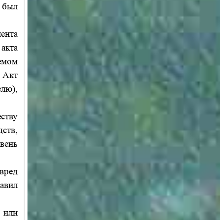
 был
ента
акта
емом
 Акт
лю),
ству
ств,
вень
вред
авил
 или