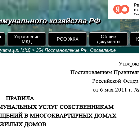
мунального хозяйства РФ
я
Управление
Общие
РСО ЖКХ
К
МКД
документы
луатации МКД
>
354 Постановление РФ. Оглавление
Утверж
Постановлением Правитель
Российской Федер
от 6 мая 2011 г. 
ПРАВИЛА
МУНАЛЬНЫХ УСЛУГ СОБСТВЕННИКАМ
ЕЩЕНИЙ В МНОГОКВАРТИРНЫХ ДОМАХ
 ЖИЛЫХ ДОМОВ