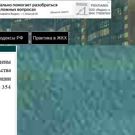
одексы РФ
Практика в ЖКХ
дены
ства
ации
№ 354