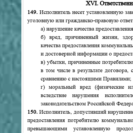
XVI. Ответственн
149.
Исполнитель несет установленную зак
уголовную или гражданско-правовую ответс
а) нарушение качества предоставлени
б) вред, причиненный жизни, здо
качества предоставления коммунальны
и достоверной информации о предос
в) убытки, причиненные потребителю
в том числе в результате договора,
сравнению с настоящими Правилами;
г) моральный вред (физические ил
вследствие нарушения исполните
законодательством Российской Федер
150.
Исполнитель, допустивший нарушение 
предоставления потребителю коммунально
превышающими установленную продол