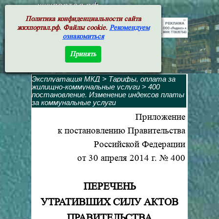
жкхпортал.рф
Политика конфиденциальности сайта
жкхпортал.рф. Файлы cookie.
Рекомендуем
ознакомиться
Принять
Эксплуатация МКД
>
Тарифы, оплата за
жилищно-коммунальные услуги
>
400
постановление. Изменение индексов платы
за коммунальные услуги
Приложение
к постановлению Правительства
Российской Федерации
от 30 апреля 2014 г. № 400
ПЕРЕЧЕНЬ
УТРАТИВШИХ СИЛУ АКТОВ
ПРАВИТЕЛЬСТВА