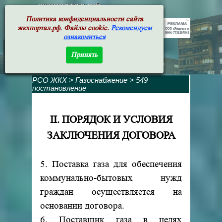
жкхпортал.рф
Политика конфиденциальности сайта
жкхпортал.рф. Файлы cookie.
Рекомендуем
ознакомиться
Принять
РСО ЖКХ
>
Газоснабжение
>
549
постановление
II. ПОРЯДОК И УСЛОВИЯ
ЗАКЛЮЧЕНИЯ ДОГОВОРА
5. Поставка газа для обеспечения
коммунально-бытовых нужд
граждан осуществляется на
основании договора.
6. Поставщик газа в целях