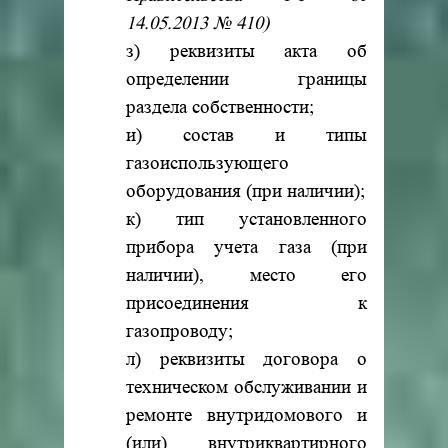
14.05.2013 № 410)
з) реквизиты акта об
определении границы
раздела собственности;
и) состав и типы
газоиспользующего
оборудования (при наличии);
к) тип установленного
прибора учета газа (при
наличии), место его
присоединения к
газопроводу;
л) реквизиты договора о
техническом обслуживании и
ремонте внутридомового и
(или) внутриквартирного