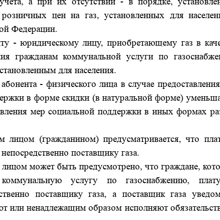
чета, а при их отсутствии - в порядке, установле
розничных цен на газ, установленных для населен
кой Федерации.
нту - юридическому лицу, приобретающему газ в каче
ния гражданам коммунальной услуги по газоснабже
установленным для населения.
 абонента - физического лица в случае предоставлени
держки в форме скидки (в натуральной форме) уменьш
тавления мер социальной поддержки в иных формах ра
м лицом (гражданином) предусматривается, что плат
 непосредственно поставщику газа.
м лицом может быть предусмотрено, что граждане, ко
 коммунальную услугу по газоснабжению, плат
ственно поставщику газа, а поставщик газа уведом
яют или ненадлежащим образом исполняют обязательст