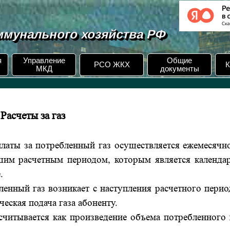
мунального хозяйства РФ
я
Управление
Общие
РСО ЖКХ
К
МКД
документы
Расчеты за газ
платы за потребленный газ осуществляется ежемесячн
кшим расчетным периодом, которым является календа
.
енный газ возникает с наступления расчетного перио
ческая подача газа абоненту.
считывается как произведение объема потребленного 