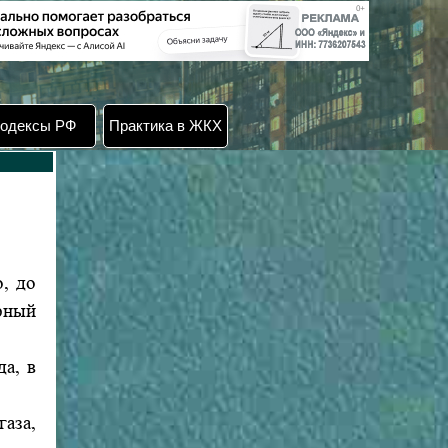
одексы РФ
Практика в ЖКХ
о, до
рный
да, в
газа,