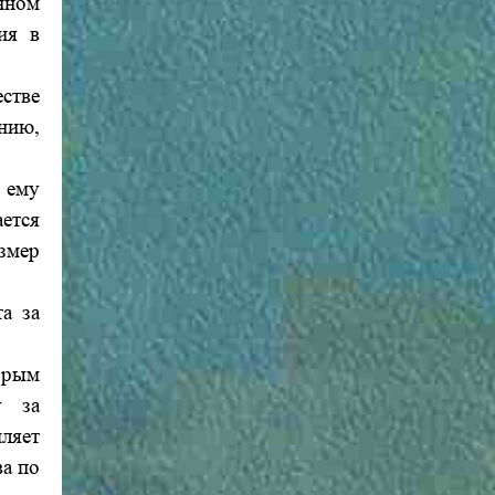
нном
ия в
стве
нию,
я ему
ается
змер
а за
торым
у за
ляет
ва по