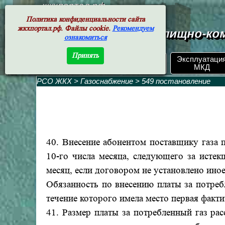
жкхпортал.рф
Политика конфиденциальности сайта
жкхпортал.рф. Файлы cookie.
Рекомендуем
Документы жилищно-ком
ознакомиться
Принять
ЖКХ РФ.
Эксплуатаци
Поиск по номеру
Документы
МКД
РСО ЖКХ
>
Газоснабжение
>
549 постановление
40. Внесение абонентом поставщику газа 
10-го числа месяца, следующего за исте
месяц, если договором не установлено иное
Обязанность по внесению платы за потребл
течение которого имела место первая факти
41. Размер платы за потребленный газ рас