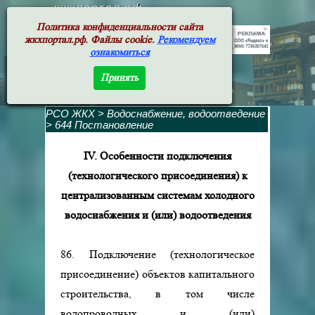
жкхпортал.рф
Политика конфиденциальности сайта
жкхпортал.рф. Файлы cookie.
Рекомендуем
ознакомиться
Принять
РСО ЖКХ
>
Водоснабжение, водоотведение
>
644 Постановление
IV. Особенности подключения
(технологического присоединения) к
централизованным системам холодного
водоснабжения и (или) водоотведения
86. Подключение (технологическое
присоединение) объектов капитального
строительства, в том числе
водопроводных и (или)