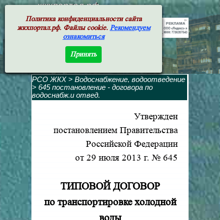
жкхпортал.рф
Политика конфиденциальности сайта
жкхпортал.рф. Файлы cookie.
Рекомендуем
ознакомиться
Принять
РСО ЖКХ
>
Водоснабжение, водоотведение
>
645 постановление - договора по
водоснабж.и отвед.
Утвержден
постановлением Правительства
Российской Федерации
от 29 июля 2013 г. № 645
ТИПОВОЙ ДОГОВОР
по транспортировке холодной
воды