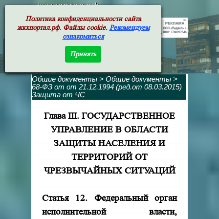
жкхпортал.рф
Политика конфиденциальности сайта
жкхпортал.рф. Файлы cookie.
Рекомендуем
ознакомиться
Принять
Общие документы
>
Общие документы
>
68-ФЗ от от 21.12.1994 (ред.от 08.03.2015)
Защита от ЧС
Глава III. ГОСУДАРСТВЕННОЕ
УПРАВЛЕНИЕ В ОБЛАСТИ
ЗАЩИТЫ
НАСЕЛЕНИЯ И
ТЕРРИТОРИЙ ОТ
ЧРЕЗВЫЧАЙНЫХ СИТУАЦИЙ
Статья 12. Федеральный орган
исполнительной власти,