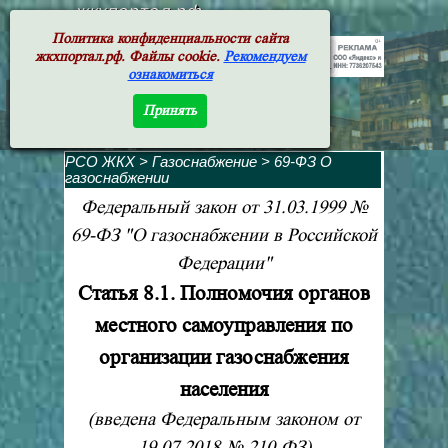
жкхпортал.рф
Политика конфиденциальности сайта
жкхпортал.рф. Файлы cookie.
Рекомендуем
ознакомиться
Принять
РСО ЖКХ
>
Газоснабжение
>
69-ФЗ О
газоснабжении
Федеральный закон от 31.03.1999 №
69-ФЗ "О газоснабжении в Российской
Федерации"
Статья 8.1. Полномочия органов
местного самоуправления по
организации газоснабжения
населения
(введена Федеральным законом от
19.07.2018 № 210-ФЗ)