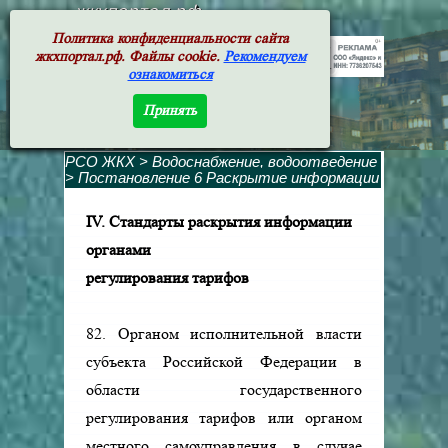
жкхпортал.рф
Политика конфиденциальности сайта
жкхпортал.рф. Файлы cookie.
Рекомендуем
ознакомиться
Принять
РСО ЖКХ
>
Водоснабжение, водоотведение
>
Постановление 6 Раскрытие информации
IV. Стандарты раскрытия информации
органами
регулирования тарифов
82. Органом исполнительной власти
субъекта Российской Федерации в
области государственного
регулирования тарифов или органом
местного самоуправления в случае