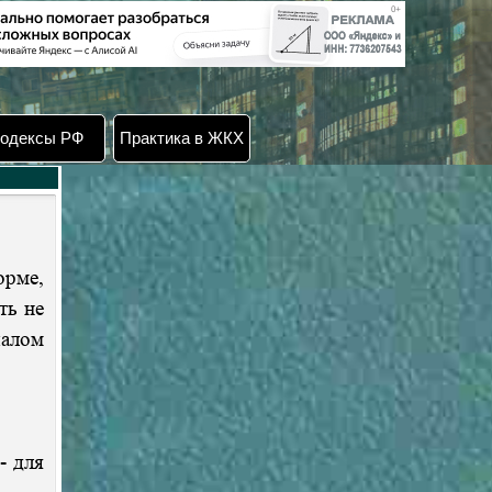
одексы РФ
Практика в ЖКХ
орме,
ть не
чалом
- для