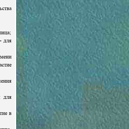
ьства
лица;
- для
имени
астие
чения
м для
тие в