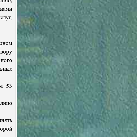
нию,
онами
слуг,
ирном
вору
ьного
льные
м 53
 лицо
нять
торой