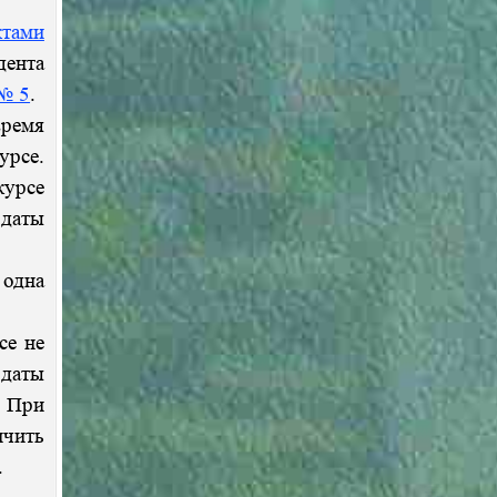
ктами
дента
№ 5
.
время
урсе.
курсе
 даты
 одна
се не
 даты
. При
ичить
.