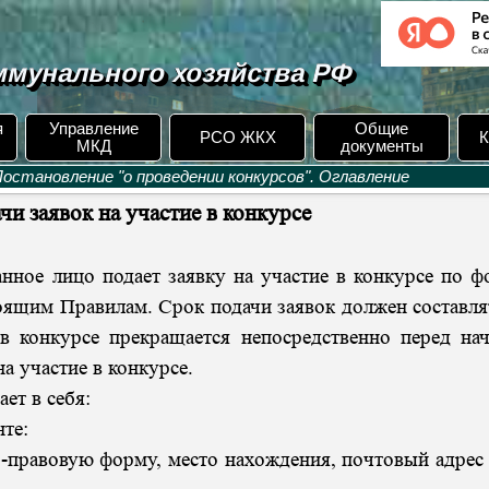
мунального хозяйства РФ
я
Управление
Общие
РСО ЖКХ
К
МКД
документы
Постановление "о проведении конкурсов". Оглавление
чи заявок на участие в конкурсе
нное лицо подает заявку на участие в конкурсе по ф
оящим Правилам. Срок подачи заявок должен составля
в конкурсе прекращается непосредственно перед на
а участие в конкурсе.
ет в себя:
нте:
-правовую форму, место нахождения, почтовый адрес 