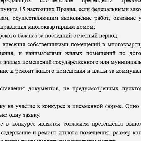
ерждающих соответствие претендента требова
пункта 15 настоящих Правил, если федеральными зак
цам, осуществляющим выполнение работ, оказание у
правления многоквартирным домом;
ского баланса за последний отчетный период;
ля внесения собственниками помещений в многокварт
щения, и нанимателями жилых помещений по дого
ма жилых помещений государственного или муниципал
ние и ремонт жилого помещения и платы за коммуна
авления документов, не предусмотренных пункто
у на участие в конкурсе в письменной форме. Одно
ько одну заявку.
онкурсе является согласием претендента выпол
а содержание и ремонт жилого помещения, размер ко