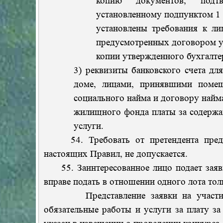
копию документов, подтв
установленному подпунктом 1 
установлены требования к ли
предусмотренных договором у
копии утвержденного бухгалтер
3) реквизиты банковского счета д
доме, лицами, принявшими поме
социального найма и договору най
жилищного фонда платы за содержа
услуги.
54. Требовать от претендента предст
настоящих Правил, не допускается.
55. Заинтересованное лицо подает заявк
вправе подать в отношении одного лота тол
Представление заявки на участие в к
обязательные работы и услуги за плату з