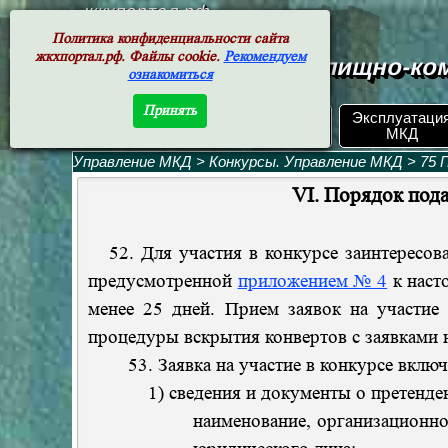
жкхпортал.рф
Политика конфиденциальности сайта
жкхпортал.рф. Файлы cookie.
Рекомендуем
Документы жилищно-ком
ознакомиться
Принять
ЖКХ РФ.
Эксплуатаци
Поиск по номеру
Документы
МКД
Управление МКД
>
Конкурсы. Управление МКД
>
75 
VI. Порядок пода
52. Для участия в конкурсе заинтересова
предусмотренной
приложением № 4
к наст
менее 25 дней. Прием заявок на участие 
процедуры вскрытия конвертов с заявками н
53. Заявка на участие в конкурсе включа
1) сведения и документы о претенде
наименование, организационно