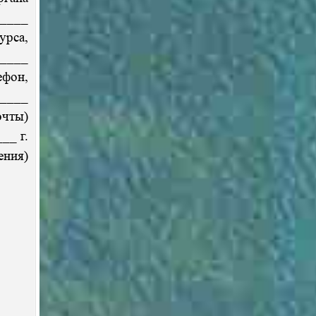
____
урса,
____
ефон,
____
очты)
__ г.
ия)