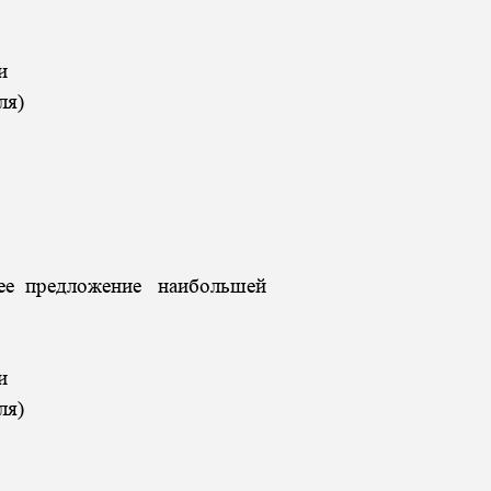
и
ля)
ее предложение наибольшей
и
ля)