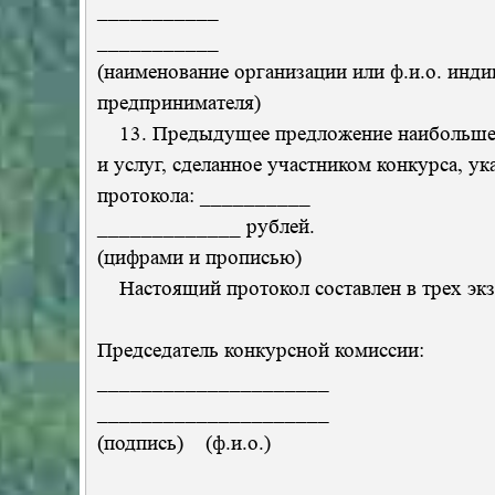
___________
___________
(наименование организации или ф.и.о. инд
предпринимателя)
13. Предыдущее предложение наибольшей
и услуг, сделанное участником конкурса, у
протокола: __________
_____________ рублей.
(цифрами и прописью)
Настоящий протокол составлен в трех экз
Председатель конкурсной комиссии:
_____________________
_____________________
(подпись) (ф.и.о.)