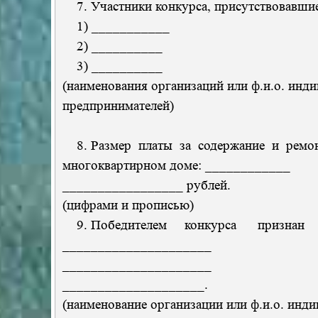
7. Участники конкурса, присутствовавшие
1) ___________
2) __________
3) __________
(наименования организаций или ф.и.о. инд
предпринимателей)
8. Размер платы за содержание и рем
многоквартирном доме: ____________
_________________ рублей.
(цифрами и прописью)
9. Победителем конкурса признан 
_____________________
_____________________
____________________.
(наименование организации или ф.и.о. инд