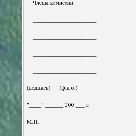
Члены комиссии:
_____________________
_____________________
_____________________
_____________________
_____________________
_____________________
_____________________
_____________________
____________________
(подпись) (ф.и.о.)
"____" ______ 200 ___ г.
М.П.