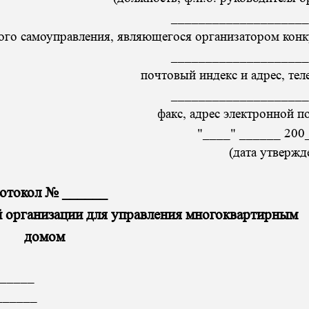
____________________
ого самоуправления, являющегося организатором конк
____________________
почтовый индекс и адрес, тел
____________________
факс, адрес электронной п
"____" ______ 200_
(дата утвержден
отокол № ______
 организации для управления многоквартирным
домом
______
______