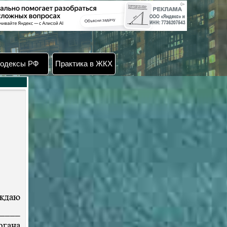
одексы РФ
Практика в ЖКХ
ждаю
____
ргана