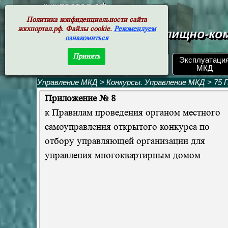
жкхпортал.рф
Политика конфиденциальности сайта
жкхпортал.рф. Файлы cookie.
Рекомендуем
Документы жилищно-ком
ознакомиться
Принять
ЖКХ РФ.
Эксплуатаци
Поиск по номеру
Документы
МКД
Управление МКД
>
Конкурсы. Управление МКД
>
75 
Приложение
№ 8
к Правилам проведения органом местного
самоуправления открытого конкурса по
отбору управляющей организации для
управления многоквартирным домом