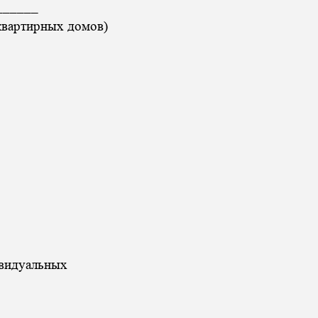
______
квартирных домов)
ивидуальных