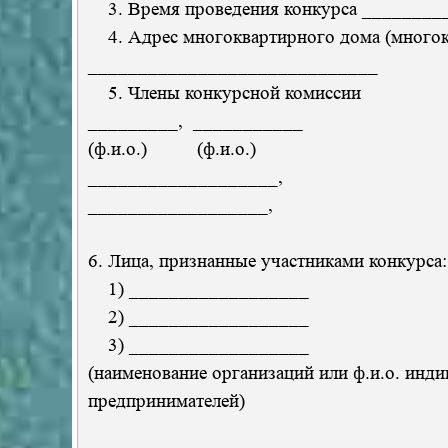
3. Время проведения конкурса ________
4. Адрес многоквартирного дома (много
_____________________________
5. Члены конкурсной комиссии
_________, ___________
(ф.и.о.) (ф.и.о.)
___________________,
__________________,
6. Лица, признанные участниками конкурса:
1) __________________
2) __________________
3) __________________
(наименование организаций или ф.и.о. инд
предпринимателей)