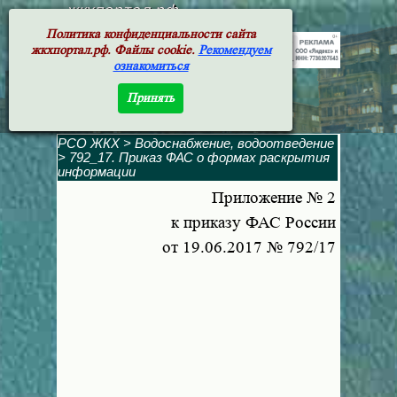
жкхпортал.рф
Политика конфиденциальности сайта
жкхпортал.рф. Файлы cookie.
Рекомендуем
ознакомиться
Принять
РСО ЖКХ
>
Водоснабжение, водоотведение
> 792_17. Приказ ФАС о формах раскрытия
информации
Приложение № 2
к приказу ФАС России
от 19.06.2017 № 792/17