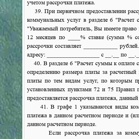
учетом рассрочки платежа.
39. При первичном предоставлении рассро
коммунальных услуг в разделе 6 "Расчет 
"Уважаемый потребитель, Вы имеете право 
12 месяцев по ____% ставке (сумма % со
рассрочки составляет ___________ рублей
адресу: _________________ с __.__ по __._
40. В разделе 6 "Расчет суммы к оплате с
определению размера платы за расчетный 
платы по тем видам услуг, по которым пр
установленных пунктами 72 и 75 Правил п
предоставляется рассрочка платежа, данный
41. В графе 1 указываются виды комму
платежа в данном расчетном периоде и (ил
данном расчетном периоде.
Если рассрочка платежа за коммуналь