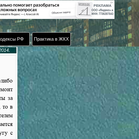
одексы РФ
Практика в ЖКХ
2014.
-либо
емонт
ты за
 то в
елем
ается
угу с