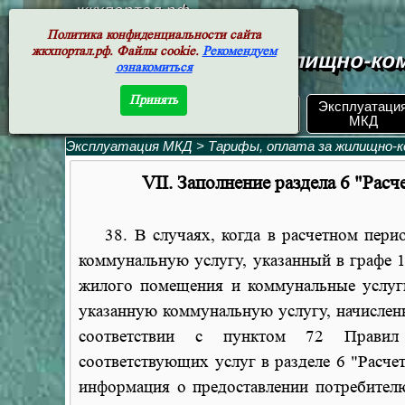
жкхпортал.рф
Политика конфиденциальности сайта
жкхпортал.рф. Файлы cookie.
Рекомендуем
Документы жилищно-ком
ознакомиться
Принять
ЖКХ РФ.
Эксплуатаци
Поиск по номеру
Документы
МКД
Эксплуатация МКД
>
Тарифы, оплата за жилищно-к
VII. Заполнение раздела 6 "Расч
38. В случаях, когда в расчетном перио
коммунальную услугу, указанный в графе 1
жилого помещения и коммунальные услуги
указанную коммунальную услугу, начислен
соответствии с пунктом 72 Правил 
соответствующих услуг в разделе 6 "Расче
информация о предоставлении потребител