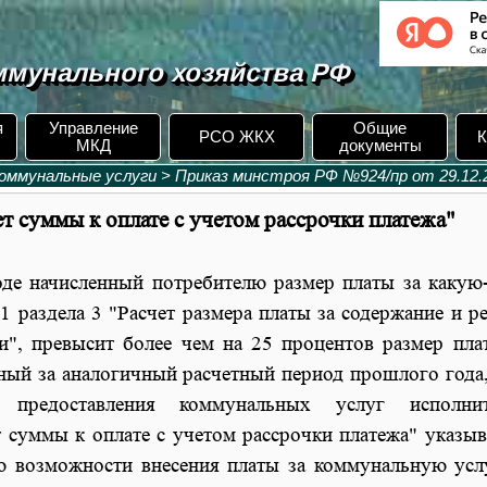
мунального хозяйства РФ
я
Управление
Общие
РСО ЖКХ
К
МКД
документы
оммунальные услуги
>
Приказ минстроя РФ №924/пр от 29.12.
ет суммы к оплате с учетом рассрочки платежа"
де начисленный потребителю размер платы за какую
1 раздела 3 "Расчет размера платы за содержание и р
", превысит более чем на 25 процентов размер пла
ный за аналогичный расчетный период прошлого года,
предоставления коммунальных услуг исполнит
т суммы к оплате с учетом рассрочки платежа" указыв
ю возможности внесения платы за коммунальную усл