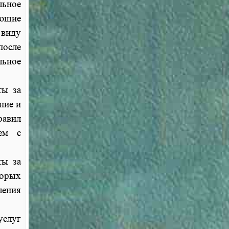
льное
ющие
 виду
после
льное
ты за
ние и
равил
ием с
ты за
торых
ления
услуг