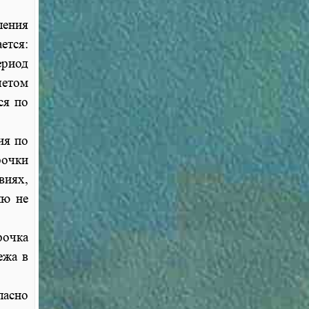
ления
ется:
ериод
четом
ся по
ия по
рочки
виях,
лю не
рочка
ежа в
асно