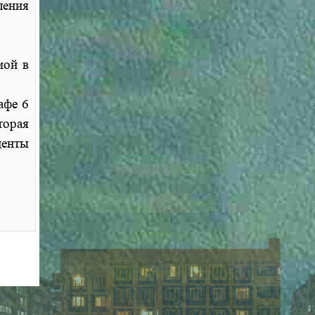
ения
мой в
афе 6
торая
центы