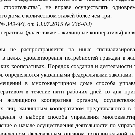
строительства", не вправе осуществлять одновре
го дома с количеством этажей более чем три.
1 № 349-ФЗ, от 13.07.2015 № 236-ФЗ)
еративы (далее также - жилищные кооперативы) явл
вы не распространяется на иные специализиров
е в целях удовлетворения потребностей граждан в жи
аких кооперативах. Порядок создания и деятельности 
ов определяются указанными федеральными законами.
мещений в многоквартирном доме способа управ
ративом в течение пяти рабочих дней со дня при
ии жилищного кооператива органом, осуществля
их лиц, жилищным кооперативом представляются в 
ведения о выборе способа управления многокварт
ние о начале осуществления деятельности по управ
новленном федеральным органом исполнительной вл