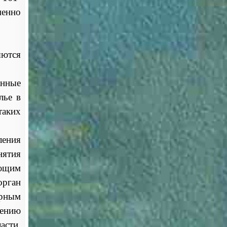
менно
яются
анные
лье в
таких
ления
нятия
ющим
орган
ирным
лению
асти,