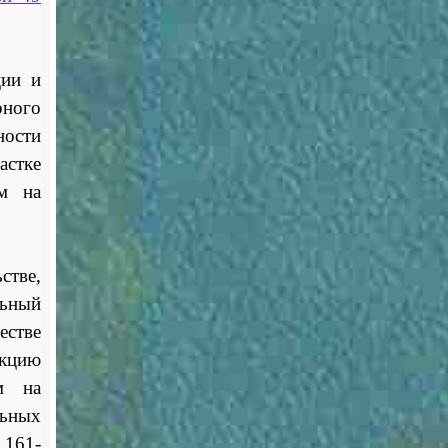
ции и
рного
ности
астке
ем на
стве,
ьный
естве
укцию
м на
ьных
 161-