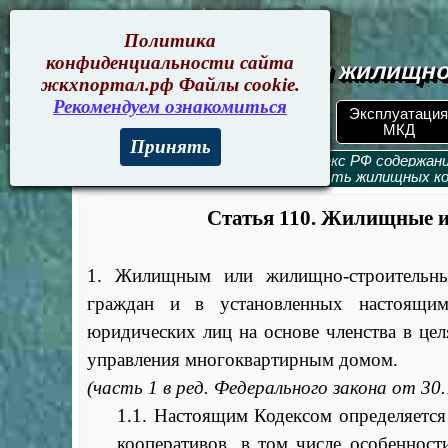
жкхпортал.рф
Политика
конфиденциальности сайта
Документы жилищно
жкхпортал.рф Файлы cookie.
Рекомендуем ознакомиться
ЖКХ РФ.
Эксплуатация
Поиск по номеру
Документы
МКД
Принять
Жилищный кодекс
>
Жилищный кодекс РФ содержан
Глава 11. Организация и деятельность жилищных к
Статья 110. Жилищные 
1. Жилищным или жилищно-строительным
граждан и в установленных настоящим
юридических лиц на основе членства в цел
управления многоквартирным домом.
(часть 1 в ред. Федерального закона от 30
1.1. Настоящим Кодексом определяетс
кооперативов, в том числе особенност