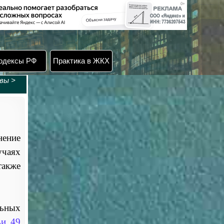
одексы РФ
Практика в ЖКХ
ивы
>
нение
чаях
также
льных
ьи 49