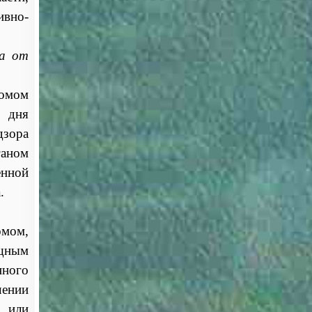
ивно-
на от
домом
о дня
дзора
ганом
енной
.
омом,
щным
нного
чении
 или