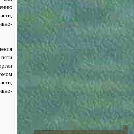
лению
асти,
ивно-
шения
 пяти
орган
домом
асти,
ивно-