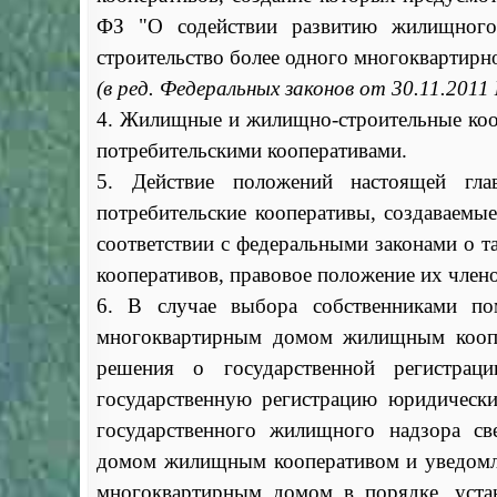
ФЗ "О содействии развитию жилищного 
строительство более одного многоквартирно
(в ред. Федеральных законов от 30.11.201
4. Жилищные и жилищно-строительные кооп
потребительскими кооперативами.
5. Действие положений настоящей гла
потребительские кооперативы, создаваемы
соответствии с федеральными законами о т
кооперативов, правовое положение их член
6. В случае выбора собственниками по
многоквартирным домом жилищным коопе
решения о государственной регистрац
государственную регистрацию юридическ
государственного жилищного надзора с
домом жилищным кооперативом и уведомле
многоквартирным домом в порядке, уста