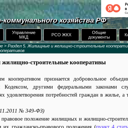
-коммунального хозяйства РФ
Управление
Общие
РСО ЖКХ
К
МКД
документы
ие
>
Раздел 5. Жилищные и желищно-строительные кооперат
ооперативов
и жилищно-строительные кооперативы
 кооперативом признается добровольное объеди
 Кодексом, другими федеральными законами слу
ях удовлетворения потребностей граждан в жилье, а 
.11.2011 № 349-ФЗ)
я правовое положение жилищных и жилищно-строите
и их гражданско-правового положения (
пункт 4 стат