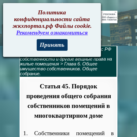
жкхпортал.рф
Политика
конфиденциальности сайта
жкхпортал.рф Файлы cookie.
Рекомендуем ознакомиться
Принять
Жилищный кодекс
>
Жилищный кодекс РФ
содержание
>
Раздел 2. Право
собственности и другие вещные права на
жилые помещения
>
Глава 6. Общее
имущество собственников. Общее
собрание.
Статья 45. Порядок
проведения общего собрания
собственников помещений в
многоквартирном доме
1. Собственники помещений в