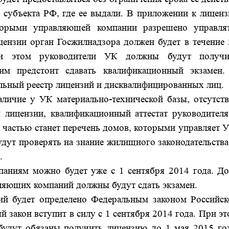
о субъекта РФ, где ее выдали. В приложении к лицен
торыми управляющей компании разрешено управлят
ензии орган Госжилнадзора должен будет в течение 
и этом руководители УК должны будут получ
 им предстоит сдавать квалификационный экзамен.
льный реестр лицензий и дисквалифицированных лиц.
аличие у УК материально-технической базы, отсутств
 лицензии, квалификационный аттестат руководителя
 частью станет перечень домов, которыми управляет 
ут проверять на знание жилищного законодательства,
.
аниям можно будет уже с 1 сентября 2014 года.
До
вляющих компаний должны будут сдать экзамен.
й будет определено Федеральным законом Российск
 закон вступит в силу с 1 сентября 2014 года. При э
удут обязаны получить лицензию до 1 мая 2015 год