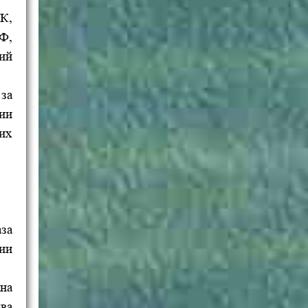
УК,
Ф,
ий
за
ии
их
за
ии
на
ва