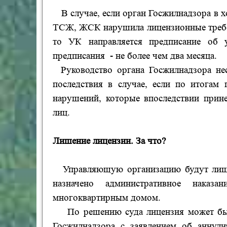
В случае, если орган Госжилнадзора в 
ТСЖ, ЖСК нарушила лицензионные требо
то УК направляется предписание об 
предписания - не более чем два месяца.
Руководство органа Госжилнадзора не
последствия в случае, если по итогам
нарушений, которые впоследствии прин
лиц.
Лишение лицензии. За что?
Управляющую организацию будут лиша
назначено административное наказ
многоквартирным домом.
П
о решению суда лицензия может бы
Госжилнадзора с заявлением об аннули