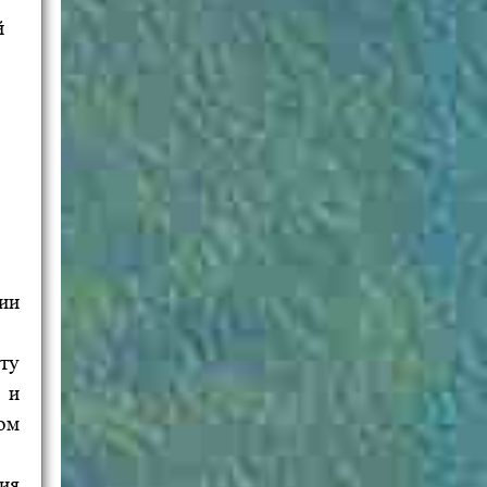
й
ии
ту
 и
ом
вия