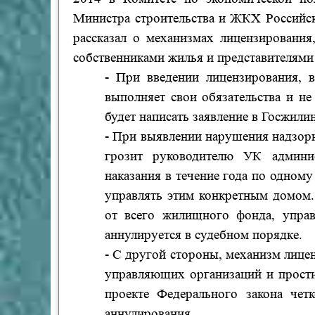
Министра строительства и ЖКХ Российс
рассказал о механизмах лицензировани
собственниками жилья и представителям
- При введении лицензирования, в
выполняет свои обязательства и не
будет написать заявление в Госжили
- При выявлении нарушения надзор
грозит руководителю УК админис
наказания в течение года по одном
управлять этим конкретным домом.
от всего жилищного фонда, управ
аннулируется в судебном порядке.
- С другой стороны, механизм лице
управляющих организаций и прости
проекте
Ф
едерального закона чет
аннулирования.