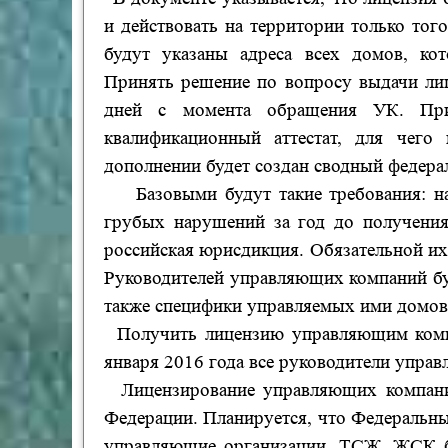
и действовать на территории только тог
будут указаны адреса всех домов, ко
Принять решение по вопросу выдачи лиц
дней с момента обращения УК.
Пр
квалификационный аттестат, для чего
дополнении будет создан сводный федера
Базовыми будут такие требования: н
грубых нарушений за год до получения
российская юрисдикция. Обязательной их
Руководителей управляющих компаний буд
также специфики управляемых ими домов
Получить лицензию управляющим комп
января 2016 года все руководители упра
Лицензирование управляющих компани
Федерации. Планируется, что Федеральный
управляющие организации, ТСЖ,
ЖСК
б