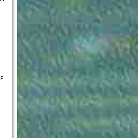
К
цо
е