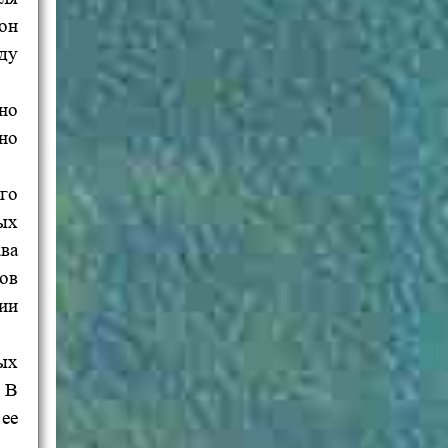
он
ду
но
но
го
ых
ва
ов
ии
ых
В
ее