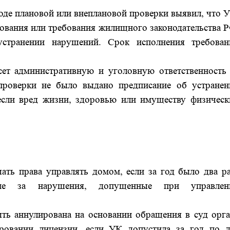
ходе плановой или внеплановой проверки выявил, что 
вания или требования жилищного законодательства Р
устранении нарушений. Срок исполнения требован
сет административную и уголовную ответственность 
 проверки не было выдано предписание об устранен
если вред жизни, здоровью или имуществу физическ
ть права управлять домом, если за год было два ра
ание за нарушения, допущенные при управлен
ть аннулирована на основании обращения в суд орга
ровании лицензии, если УК допустила за год по д