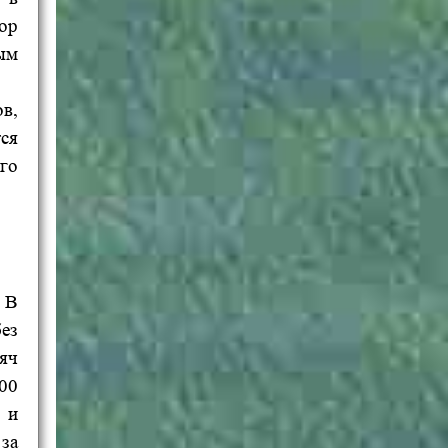
ор
ым
в,
ся
го
 В
ез
яч
00
 и
за