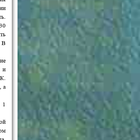
зии
ь.
30
и
ть
В
ие
 и
УК.
 а
 1
ой
том
а.