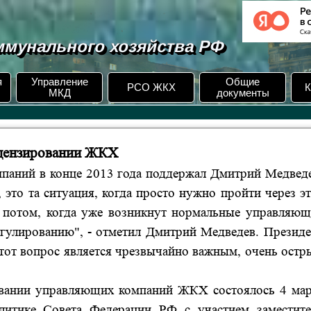
мунального хозяйства РФ
я
Управление
Общие
РСО ЖКХ
К
МКД
документы
цензировании ЖКХ
паний в конце 2013 года поддержал Дмитрий Медведе
это та ситуация, когда просто нужно пройти через э
а потом, когда уже возникнут нормальные управляющ
егулированию", - отметил Дмитрий Медведев. Президе
этот вопрос является чрезвычайно важным, очень ост
овании управляющих компаний ЖКХ
состоялось
4 мар
литике Совета Федерации
РФ
с
участием заместите