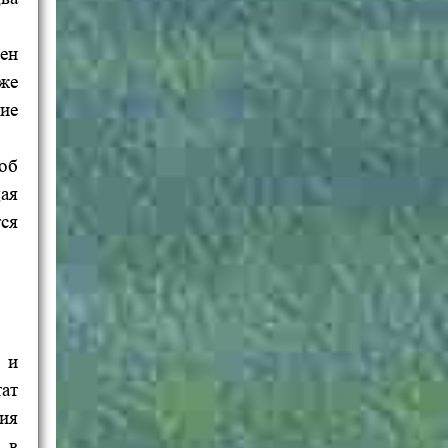
ен
же
ие
об
ая
ся
 и
ат
ия
 в