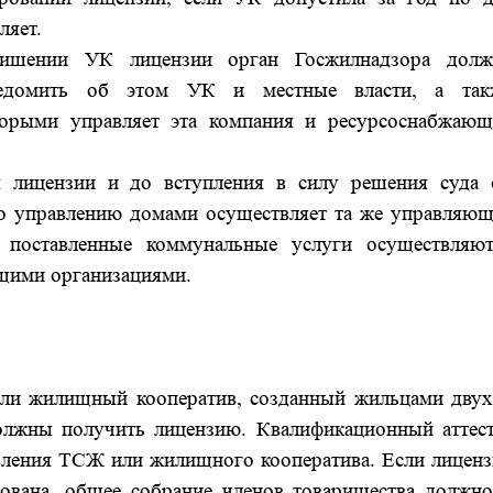
ляет.
лишении УК лицензии орган Госжилнадзора долж
уведомить об этом УК и местные власти, а так
орыми управляет эта компания и ресурсоснабжающ
я лицензии и до вступления в силу решения суда 
по управлению домами осуществляет та же управляющ
 поставленные коммунальные услуги осуществляют
щими организациями.
или жилищный кооператив, созданный жильцами двух
олжны получить лицензию.
Квалификационный аттест
авления ТСЖ или жилищного кооператива. Если лиценз
ована, общее собрание членов товарищества должно