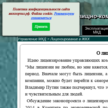
жкхпортал.рф
Политика конфиденциальности сайта
жкхпортал.рф. Файлы cookie.
Рекомендуем
Документы жилищно-ком
ознакомиться
Принять
ЖКХ РФ.
Эксплуатаци
Поиск по номеру
Документы
МКД
Управление МКД
>
Лицензирование в ЖКХ
О ли
Идею лицензирование управляющих ком
"Мы лицензии не любим, но мне кажется, 
период. Вначале могут быть лицензии, 
компании, можно будет перейти к самор
Владимир Путин
также
подчеркнул, что 
и чувствительным для людей.
Обсуждение законопроект
а
о лицензир
2014
в
Комитет
е
по экономической по