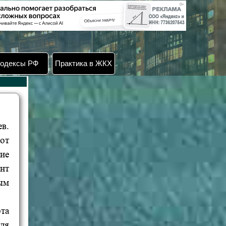
одексы РФ
Практика в ЖКХ
в.
тот
ие
нт
рым
та
ля