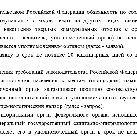
дательством Российской Федерации обязанность по со
ммунальных отходов лежит на других лицах, таки
и) накопления твердых коммунальных отходов с о
твенно - заявитель, уполномоченный орган) на осн
вается уполномоченным органом (далее - заявка).
аявку в срок не позднее 10 календарных дней со 
дения требований законодательства Российской Федер
лагополучия населения к местам (площадкам) нако
оченный орган запрашивает позицию соответству
ана исполнительной власти, уполномоченного осущес
емиологический надзор (далее - запрос).
иториальный орган федерального органа исполнит
деральный государственный санитарно-эпидемиологи
равляет его в уполномоченный орган в срок не поз