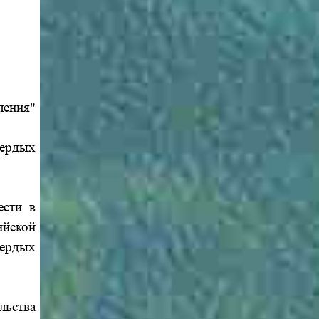
ления"
ердых
ести в
ийской
ердых
льства