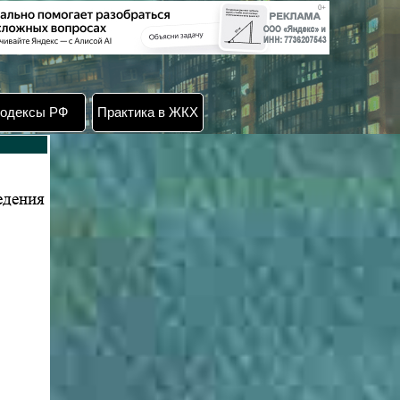
одексы РФ
Практика в ЖКХ
едения