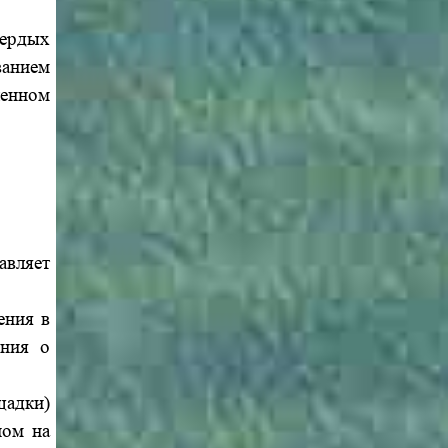
вердых
ванием
ленном
авляет
ения в
ения о
.
щадки)
ном на