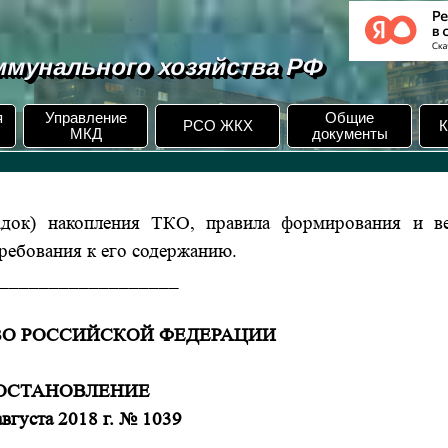
мунального хозяйства РФ
я
Управление
Общие
РСО ЖКХ
К
МКД
документы
адок) накопления ТКО, правила формирования и в
ребования к его содержанию.
__________________
ВО РОССИЙСКОЙ ФЕДЕРАЦИИ
ОСТАНОВЛЕНИЕ
августа 2018 г. № 1039