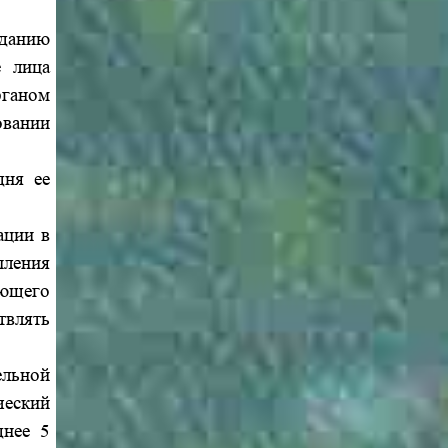
зданию
е лица
рганом
овании
дня ее
ации в
пления
ющего
твлять
ельной
ческий
днее 5