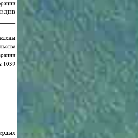
ерации
ВЕДЕВ
_____
ждены
льства
ерации
№ 1039
ердых