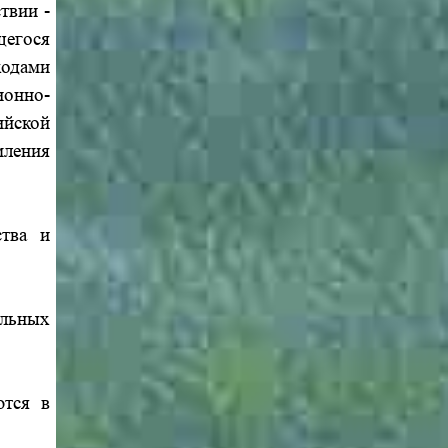
твии -
щегося
ходами
ионно-
ийской
мления
ства и
альных
ются в