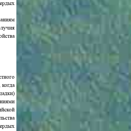
вердых
ваниям
олучия
ойства
стного
 когда
щадки)
аниями
ийской
льства
вердых