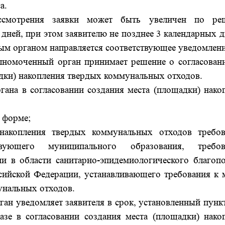
а.
ассмотрения заявки может быть увеличен по ре
дней, при этом заявителю не позднее 3 календарных д
ым органом направляется соответствующее уведомлени
олномоченный орган принимает решение о согласован
адки) накопления твердых коммунальных отходов.
гана в согласовании создания места (площадки) нако
й форме;
) накопления твердых коммунальных отходов требо
твующего муниципального образования, требов
ии в области санитарно-эпидемиологического благоп
ссийской Федерации, устанавливающего требования к 
унальных отходов.
ан уведомляет заявителя в срок, установленный пунк
зе в согласовании создания места (площадки) нако