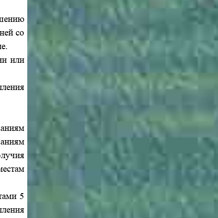
шению
ней со
е.
ии или
пления
ваниям
аниям
олучия
местам
тами 5
пления