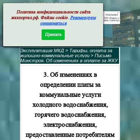
жкхпортал.рф
Политика конфиденциальности сайта
жкхпортал.рф. Файлы cookie.
Рекомендуем
ознакомиться
Принять
Эксплуатация МКД
>
Тарифы, оплата за
жилищно-коммунальные услуги
>
Письмо
Минстроя. Об изменениях в оплате за ЖКУ
3. Об изменениях в
определении платы за
коммунальные услуги
холодного водоснабжения,
горячего водоснабжения,
электроснабжения,
предоставленные потребителям